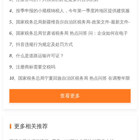
4、
按季申报的小规模纳税人，今年第一季度跨地区提供建筑服
务，不含税销售额30万元，需要在项目地预缴增值税吗？
5、
国家税务总局新疆维吾尔自治区税务局-政策文件-最新文件-
工业和信息化部 国家发展改革委 财政部 税务总局关于开展
6、
国家税务总局甘肃省税务局 热点问答 问：企业如何在电子
2025年度享受增值税加计抵减政策的集成电路企业清单制定工
税务局完成社保费的申报及缴纳操作？
7、
抖音违规行为规定及处罚方式
作的通知
8、
什么是道路运输许可证？
9、
注册商标需要交税吗
10、
国家税务总局宁夏回族自治区税务局 热点问答 在调整年限
结束后，该项长期资产又发生资本化改造，进项税额如何抵
查看更多
扣？
更多相关推荐