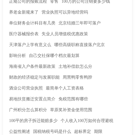
正规公司的报账流程
零售
100万的公司注销要多少钱
养老金新规来了
营业执照可以异地经营吗
单位财务会计科目有几类
北京结婚三年即可落户
医疗器械报价表
失业人员增值税优惠政策
天津落户上学有意义么
哪些高级职称直接落户北京
影响分析
自己交社保哪个档次最划算
海南省入户条件最新政策
土地补偿款怎么分
财政的经济稳定与发展职能
周黑鸭零售鸭脖
酒业公司营业执照
最简单个人工资表格
易地扶贫搬迁安置点简介
免税范围有哪些
广州积分怎么算积分
草原奖补资金使用范围
100平的房子拆迁能赔多少
个人收入100万如何合理避税
公益性阐述
国税纳税号码是什么
超标界定
期限