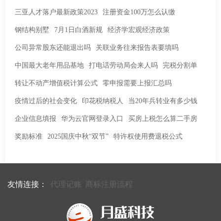
三亚人才落户最新政策2023
注册资金100万怎么认缴
钢结构别墅
7月1日白酒新规
经济学宏观经济政策
公司异常股东还能退出吗
关联业务往来报告表要填吗
中国最大老年用品基地
打电话劳动局会来人吗
完税分割单
转让不动产增值税计算公式
零申报需要上报汇总吗
疫情过后的社会变化
印花税纳税人
当20年兵转业有多少钱
企业信息填报
华为云官网登录入口
买房上税怎么算二手房
奖励标准
2025国庆中秋“双节”
特许权使用费退税公式
友情连接：
代理记账
商标注册流程