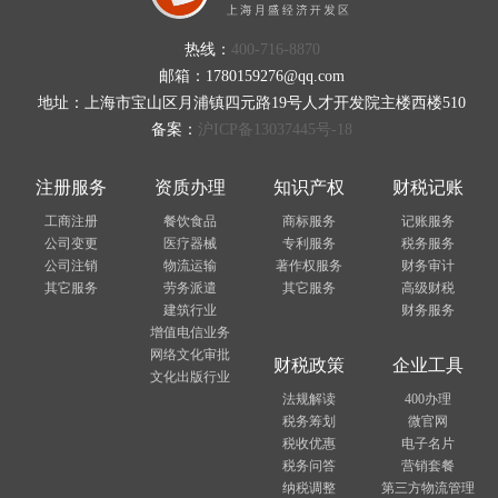
热线：
400-716-8870
邮箱：1780159276@qq.com
地址：上海市宝山区月浦镇四元路19号人才开发院主楼西楼510
备案：
沪ICP备13037445号-18
注册服务
资质办理
知识产权
财税记账
工商注册
餐饮食品
商标服务
记账服务
公司变更
医疗器械
专利服务
税务服务
公司注销
物流运输
著作权服务
财务审计
其它服务
劳务派遣
其它服务
高级财税
建筑行业
财务服务
增值电信业务
网络文化审批
财税政策
企业工具
文化出版行业
法规解读
400办理
税务筹划
微官网
税收优惠
电子名片
税务问答
营销套餐
纳税调整
第三方物流管理