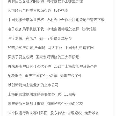
离职自己交社保的步骤
商标授权书去哪里办理
公司经营至严重亏损怎么办
服务指南
中国无缘卡塔尔世界杯
农村专业合作社注销登记申请表下载
电子税务局手机版下载
中地集团待遇怎么样
法律难题
医疗器械厂家名录
做一个赔偿金拿多少
经营贷买房后果,严重吗
网络平台
中国专利申请官网
买房子要交税吗
国家宏观调控的三大手段是
将来海南户口有什么优势吗
2023年上海市落户政策条件
纳税服务
重庆市国有企业名单
知识产权案件
以创新药为主营业务的上市公司
上海的营业执照注销去哪里办
腾讯云服务
哪些进项不能加计抵减
海南民营企业排名2022
32个队进行淘汰赛对阵图
股东转让
合理避税
免费域名