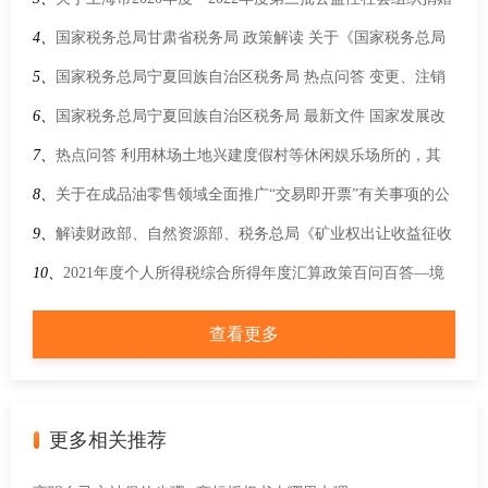
税前扣除资格名单的公告
4、
国家税务总局甘肃省税务局 政策解读 关于《国家税务总局
关于优化企业所得税年度纳税申报表的公告》的解读
5、
国家税务总局宁夏回族自治区税务局 热点问答 变更、注销
税务登记时是否应办理发票缴销手续？
6、
国家税务总局宁夏回族自治区税务局 最新文件 国家发展改
革委等部门关于实施鼓励外商投资企业境内再投资若干措施的
7、
热点问答 利用林场土地兴建度假村等休闲娱乐场所的，其
通知
经营、办公和生活用地，是否需要缴纳城镇土地使用税？
8、
关于在成品油零售领域全面推广“交易即开票”有关事项的公
告
9、
解读财政部、自然资源部、税务总局《矿业权出让收益征收
办法》
10、
2021年度个人所得税综合所得年度汇算政策百问百答—境
外所得篇
查看更多
更多相关推荐