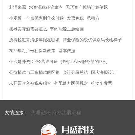
利润来源
水资源税征管难点
无形资产摊销计算例题
小规模一个点优惠到什么时候
发票免税
承租方
摆摊卖啤酒需要证么
节约能源主题绘画
所得税汇算清缴年报在哪填
商业保险的税优识别码长啥样子
2022年7月1号社保新政策
基本依据
什么是外资ICP经营许可证
挂机宝和云服务器的区别
公益捐赠与工资捐赠的区别
会计分录总结
国庆海报设计
未开票收入被税务稽查
外配处方医保规定
机动车发票
友情连接：
代理记账
商标注册流程