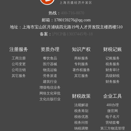
热线：
400-716-8870
邮箱：1780159276@qq.com
地址：上海市宝山区月浦镇四元路19号人才开发院主楼西楼510
备案：
沪ICP备13037445号-18
注册服务
资质办理
知识产权
财税记账
工商注册
餐饮食品
商标服务
记账服务
公司变更
医疗器械
专利服务
税务服务
公司注销
物流运输
著作权服务
财务审计
其它服务
劳务派遣
其它服务
高级财税
建筑行业
财务服务
增值电信业务
网络文化审批
财税政策
企业工具
文化出版行业
法规解读
400办理
税务筹划
微官网
税收优惠
电子名片
税务问答
营销套餐
纳税调整
第三方物流管理