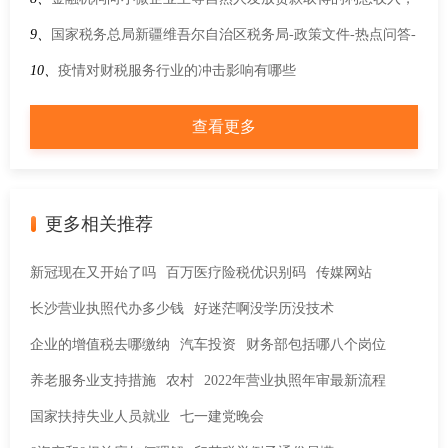
是否可以适用金融机构小微企业贷款利息收入免征增值税政
9、
国家税务总局新疆维吾尔自治区税务局-政策文件-热点问答-
策？
税务部门为老年人提供了哪些办理年度汇算的服务？
10、
疫情对财税服务行业的冲击影响有哪些
查看更多
更多相关推荐
新冠现在又开始了吗
百万医疗险税优识别码
传媒网站
长沙营业执照代办多少钱
好迷茫啊没学历没技术
企业的增值税去哪缴纳
汽车投资
财务部包括哪八个岗位
养老服务业支持措施
农村
2022年营业执照年审最新流程
国家扶持失业人员就业
七一建党晚会