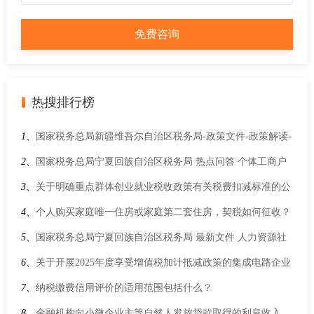
热搜排行榜
1、
国家税务总局新疆维吾尔自治区税务局-政策文件-政策解读-
司法部 财政部 税务总局负责人就《中华人民共和国增值税法实
2、
国家税务总局宁夏回族自治区税务局 热点问答 个体工商户
施条例》答记者问
减半征收个人所得税政策的具体规定是什么?
3、
关于明确重点群体创业就业税收政策有关税费扣减标准的公
告
4、
个人购买家庭唯一住房或家庭第二套住房，契税如何征收？
5、
国家税务总局宁夏回族自治区税务局 最新文件 人力资源社
会保障部 教育部 财政部 国家税务总局关于失业保险支持企业
6、
关于开展2025年度享受增值税加计抵减政策的集成电路企业
稳岗扩岗的通知
清单制定工作的通知
7、
纳税缴费信用评价的适用范围包括什么？
8、
金融机构向小微企业主等自然人发放贷款取得的利息收入，