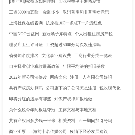
β资产和β权益应如何理解
印花税举例子通俗易懂
工资5000扣五险一金剩多少
取消普宅和非普宅啥意思
上海社保在线咨询
抗原检测C一条杠T一片浅红色
中国NGO公益网
新冠嗓子疼特点
个人出租住房房产税
理发店卫生许可证
工资超过5000分两次发违法吗
省份知名度排名
文化事业建设费
工商行业分类一览表
自主择业创业税收最新政策
年限平均法的折旧基数
2022年新公司法修改
网络文化
注册一人有限公司好吗
共有产权房划算吗
公司旗下的子公司怎么注册
税收现代化
即将分红的股票有哪些
知识产权律师很难做
为什么说今年阿根廷夺冠
主体文档与本地文档
共有产权房多少钱一平米
相关资料
五一期间加引号吗
商业汇票
上海前十名传媒公司
疫情下经济发展建议