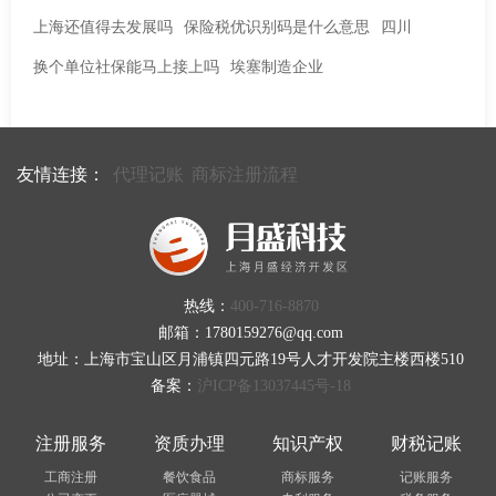
上海还值得去发展吗
保险税优识别码是什么意思
四川
换个单位社保能马上接上吗
埃塞制造企业
友情连接：
代理记账
商标注册流程
热线：
400-716-8870
邮箱：1780159276@qq.com
地址：上海市宝山区月浦镇四元路19号人才开发院主楼西楼510
备案：
沪ICP备13037445号-18
注册服务
资质办理
知识产权
财税记账
工商注册
餐饮食品
商标服务
记账服务