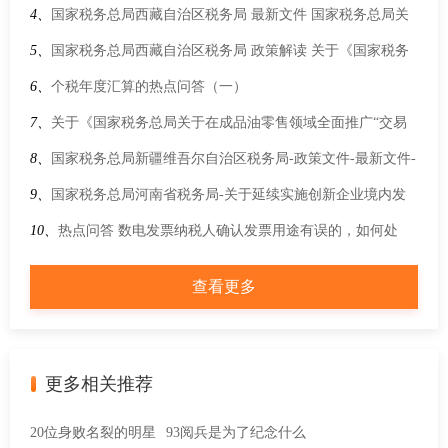
基本养老保险有关事项的通知
4、
国家税务总局西藏自治区税务局 最新文件 国家税务总局关
于互联网平台企业为平台内从业人员办理扣缴申报、代办申报
5、
国家税务总局西藏自治区税务局 政策解读 关于《国家税务
若干事项的公告
总局关于进一步落实支持个体工商户发展个人所得税优惠政策
6、
个税年度汇算的热点问答（一）
有关事项的公告》的解读
7、
关于《国家税务总局关于在成品油零售领域全面推广“交易
即开票”有关事项的公告》的解读
8、
国家税务总局新疆维吾尔自治区税务局-政策文件-最新文件-
国家税务总局等7部门办公厅（室）关于开展2025年助力小微经
9、
国家税务总局河南省税务局-关于延续实施创新企业境内发
营主体发展“春雨润苗”专项行动的通知
行存托凭证试点阶段有关税收政策的公告
10、
热点问答 数电发票纳税人确认发票用途有误的，如何处
理？
查看更多
更多相关推荐
20位身败名裂的明星
93阅兵是为了纪念什么