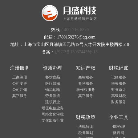
热线：
400-716-8870
邮箱：1780159276@qq.com
地址：上海市宝山区月浦镇四元路19号人才开发院主楼西楼510
备案：
沪ICP备13037445号-18
注册服务
资质办理
知识产权
财税记账
工商注册
餐饮食品
商标服务
记账服务
公司变更
医疗器械
专利服务
税务服务
公司注销
物流运输
著作权服务
财务审计
其它服务
劳务派遣
其它服务
高级财税
建筑行业
财务服务
增值电信业务
网络文化审批
财税政策
企业工具
文化出版行业
法规解读
400办理
税务筹划
微官网