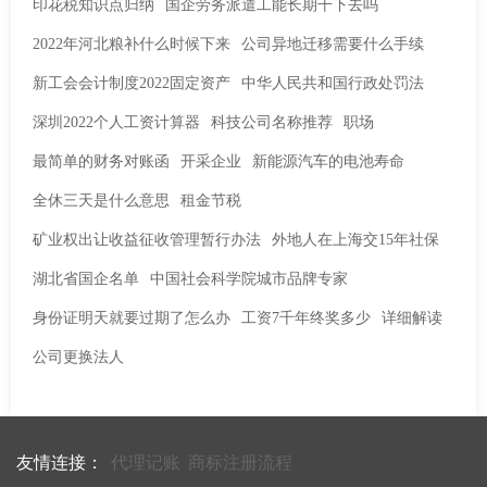
印花税知识点归纳
国企劳务派遣工能长期干下去吗
2022年河北粮补什么时候下来
公司异地迁移需要什么手续
新工会会计制度2022固定资产
中华人民共和国行政处罚法
深圳2022个人工资计算器
科技公司名称推荐
职场
最简单的财务对账函
开采企业
新能源汽车的电池寿命
全休三天是什么意思
租金节税
矿业权出让收益征收管理暂行办法
外地人在上海交15年社保
湖北省国企名单
中国社会科学院城市品牌专家
身份证明天就要过期了怎么办
工资7千年终奖多少
详细解读
公司更换法人
友情连接：
代理记账
商标注册流程