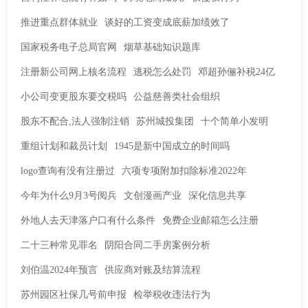
推进重点群体就业
谈好的工资变成底薪加绩效了
国家税务电子总局官网
烟草基础知识题库
注册新公司网上核名流程
逃税怎么处罚
邓超孙俪补税24亿
小公司变更股东要交税吗
公益慈善类社会组织
股东不配合,法人强制注销
苏州城投集团
十个简单小发明
重组计划和裁员计划
1945是新中国成立的时间吗
logo查询有没有注册过
六项专项附加扣除标准2022年
今年为什么9月3号阅兵
文创漫画产业
深化信息共享
外地人去天津落户口有什么条件
免费企业邮箱怎么注册
二十三种常见罪名
阴阳合同二手房案例分析
刘伯温2024年预言
供应商对账及结算流程
苏州园区社保几号前申报
检举税收违法行为