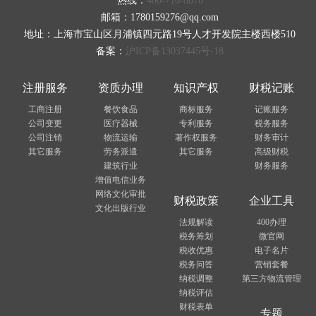
热线：
400-716-8870
邮箱：1780159276@qq.com
地址：上海市宝山区月浦镇四元路19号人才开发院主楼西楼510
备案：
沪ICP备13037445号-18
注册服务
资质办理
知识产权
财税记账
工商注册
餐饮食品
商标服务
记账服务
公司变更
医疗器械
专利服务
税务服务
公司注销
物流运输
著作权服务
财务审计
其它服务
劳务派遣
其它服务
高级财税
建筑行业
财务服务
增值电信业务
网络文化审批
财税政策
企业工具
文化出版行业
法规解读
400办理
税务筹划
微官网
税收优惠
电子名片
税务问答
营销套餐
纳税调整
第三方物流管理
纳税评估
财税表单
专题