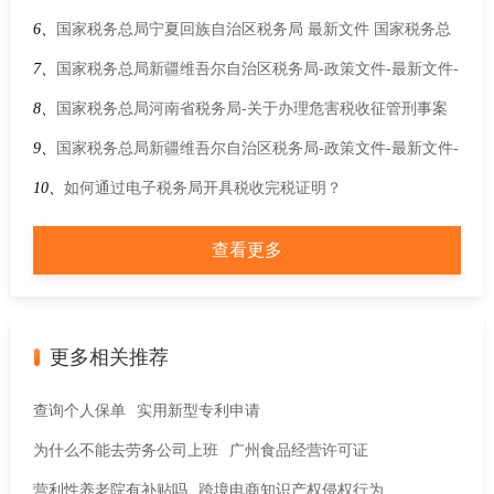
财政部 税务总局关于延续实施支持文化企业发展增值税政策的
6、
国家税务总局宁夏回族自治区税务局 最新文件 国家税务总
公告
局关于中国与喀麦隆税收协定以及中国与巴西税收协定议定书
7、
国家税务总局新疆维吾尔自治区税务局-政策文件-最新文件-
生效执行的公告
国家税务总局关于调整消费税纳税申报表有关事项的公告
8、
国家税务总局河南省税务局-关于办理危害税收征管刑事案
件适用法律若干问题的解释
9、
国家税务总局新疆维吾尔自治区税务局-政策文件-最新文件-
关于民用航空发动机和民用飞机税收政策的公告
10、
如何通过电子税务局开具税收完税证明？
查看更多
更多相关推荐
查询个人保单
实用新型专利申请
为什么不能去劳务公司上班
广州食品经营许可证
营利性养老院有补贴吗
跨境电商知识产权侵权行为