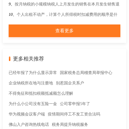
9、
按月纳税的小规模纳税人上月发生的销售在本月发生销售退
回，本月实际销售额超15万元，如何确定本月销售额能否享受
10、
个人出租不动产，计算个人所得税时扣减费用的顺序是什
增值税免征优惠？
么？
查看更多
更多相关推荐
已经年报了为什么显示异常
国家税务总局稽查局举报中心
企业纳税所在地与注册地
别惹国企关系户
不得免征和抵扣税额抵减额怎么理解
为什么小公司没有五险一金
公司零申报5年了
华为视频会议客户端
疫情期间停工不发工资合法吗
佛山入户咨询热线电话
税务局提升纳税服务