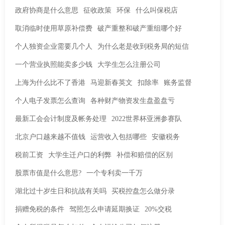
政府协商是什么意思
征收政策
环保
什么叫保税店
取消临时使用草原补偿费
破产重整和破产重组哪个好
个人独资企业需要几个人
为什么老是收到税务局的短信
一个营业执照能卖多少钱
大学生怎么注册公司
上海为什么比不了香港
马迎新春英文
扣除率
账务监督
个人电子发票怎么查询
各种财产物资发生盘盈盘亏
最新工会会计制度及帐务处理
2022世界杯亚洲参赛队
北京户口越来越不值钱
运营收入包括哪些
安徽税务
税前工资
大学生迁户口的利弊
补偿和赔偿的区别
股票市值是什么意思?
一个专利卖一千万
湖北过十岁生日和抗战有关吗
买税控盘怎么做分录
捐赠免税的条件
驾照怎么申请延期换证
20%交税