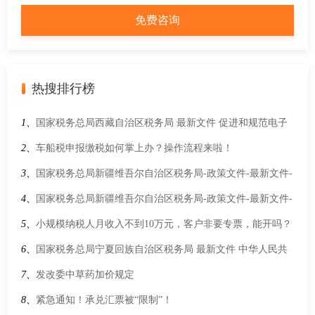
热搜排行榜
1、
国家税务总局西藏自治区税务局 最新文件 促进和规范电子
单证应用规定
2、
车船税申报缴税如何掌上办？操作流程来啦！
3、
国家税务总局新疆维吾尔自治区税务局-政策文件-最新文件-
财政部 国家发展改革委 工业和信息化部 海关总署 税务总局 国
4、
国家税务总局新疆维吾尔自治区税务局-政策文件-最新文件-
家能源局关于“十五五”期间能源资源勘探开发利用进口税收优
工业和信息化部关于发布《免征车辆购置税的设有固定装置的
5、
小规模纳税人月收入不到10万元，客户非要专票，能开吗？
惠政策管理办法的通知
非运输专用作业车辆目录》（第十八批）的公告
6、
国家税务总局宁夏回族自治区税务局 最新文件 中华人民共
和国工业和信息化部 财政部 税务总局关于2026—2027年减免车
7、
发改委中草药加价规定
辆购置税新能源汽车产品技术要求的公告
8、
紧急通知！承兑汇票被“限制”！