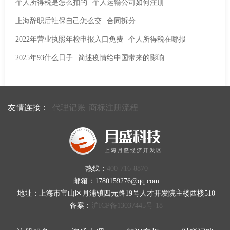
个人所得税是怎么扣的
个人运输公司如何注册
上海辞职后社保自己怎么交
合同拆分
2022年营业执照年检申报入口免费
个人所得税在哪报
2025年93什么日子
简述疫情给中国带来的影响
友情连接：
代理记账
商标注册流程
热线：
400-716-8870
邮箱：1780159276@qq.com
地址：上海市宝山区月浦镇四元路19号人才开发院主楼西楼510
备案：
沪ICP备13037445号-18