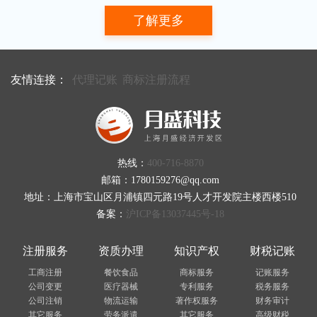
了解更多
友情连接：
代理记账
商标注册流程
热线：
400-716-8870
邮箱：1780159276@qq.com
地址：上海市宝山区月浦镇四元路19号人才开发院主楼西楼510
备案：
沪ICP备13037445号-18
注册服务
资质办理
知识产权
财税记账
工商注册
餐饮食品
商标服务
记账服务
公司变更
医疗器械
专利服务
税务服务
公司注销
物流运输
著作权服务
财务审计
其它服务
劳务派遣
其它服务
高级财税