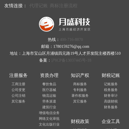
友情连接：
代理记账
商标注册流程
热线：
400-716-8870
邮箱：1780159276@qq.com
地址：上海市宝山区月浦镇四元路19号人才开发院主楼西楼510
备案：
沪ICP备13037445号-18
注册服务
资质办理
知识产权
财税记账
工商注册
餐饮食品
商标服务
记账服务
公司变更
医疗器械
专利服务
税务服务
公司注销
物流运输
著作权服务
财务审计
其它服务
劳务派遣
其它服务
高级财税
建筑行业
财务服务
增值电信业务
网络文化审批
财税政策
企业工具
文化出版行业