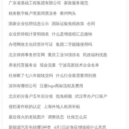
广东省基础工程集团有限公司
家政服务规范
税务数字账户里面用票业务
衢州鸭头
国家企业信用信息公示
国际运输免税政策
合同
企业所得税计算明细表
什么是增值税汇总缴纳
办理网络文化经营许可证
集团二字能随便用吗
北京律师事务所官网
重庆工业50强排名
民政福利优惠
养老托育服务业
现金流量
宁波高新技术企业名单
社保断了七八年能续交吗
什么行业最需要用到酒
深圳有哪些公司
注册logo商标流程及费用
北京积分落户五年后分值
抵免税额
武汉带办户口落户
侵犯著作权的认定
上海外地人租房补贴
最近很火的老鼠图片
调整状态
社保怎么买
新能源汽车包括哪5种类
4月1日起免征增值税什么意思