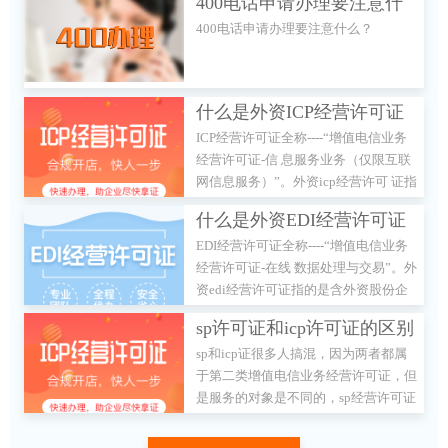
400电话申请办理要注意什
400电话申请办理要注意什么？
么？
什么是外资ICP经营许可证
ICP经营许可证全称----“增值电信业务
经营许可证-信 息服务业务（仅限互联
网信息服务）”。外资icp经营许可 证指
的是含外资股份企业在我国展开互联网
什么是外资EDI经营许可证
信息服务业务所 需办理的经营资质。
EDI经营许可证全称----“增值电信业务
经营许可证-在线 数据处理与交易”。外
资edi经营许可证指的是含外资股份企
业在我国展开互联网信息服务业务所需
sp许可证和icp许可证的区别
办理的经营资质。
sp和icp证很多人搞混，因为两者都属
于第二类增值电信业务经营许可证，但
是服务的对象是不同的，sp经营许可证
是移动网信息服务资质，icp指的是互
联网信息服务资质。sp证与icp证的区