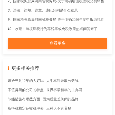
进入简易确认式申报模块后，水利建设专项收入申报提示“暂不
7、
国家税务总局河南省税务局-关于明确增值税应税交易销售
支持简易确认式申报”，是什么原因？
额计算口径的公告
8、
违法、违规、违章、违纪分别是什么意思
9、
国家税务总局河南省税务局-关于明确2026年度申报纳税期
限的通知
10、
收藏！跨境应税行为零税率或免税政策热点问答来了
查看更多
更多相关推荐
嫁给当兵12年的人好吗
大学本科录取分数线
不值得留的公司的特点
世界杯最糟糕的主办国
节能措施有哪些方面
因为质量差倒闭的品牌
所得税核定征收税率表
三种人不宜养猪