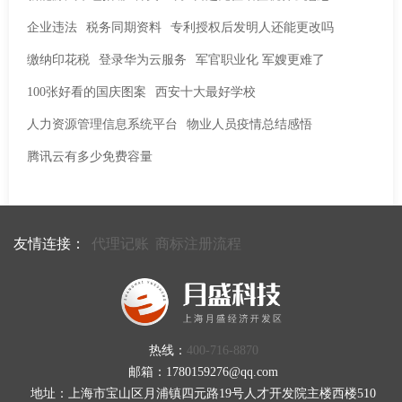
企业违法
税务同期资料
专利授权后发明人还能更改吗
缴纳印花税
登录华为云服务
军官职业化 军嫂更难了
100张好看的国庆图案
西安十大最好学校
人力资源管理信息系统平台
物业人员疫情总结感悟
腾讯云有多少免费容量
友情连接：
代理记账
商标注册流程
热线：
400-716-8870
邮箱：1780159276@qq.com
地址：上海市宝山区月浦镇四元路19号人才开发院主楼西楼510