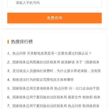
热搜排行榜
1、
热点问答 开具数电发票是否一定要先通过扫脸认证？
2、
国家税务总局西藏自治区税务局 政策解读 关于《国家税务
总局关于增值税一般纳税人登记管理有关事项的公告》的解读
3、
灵活就业人员缴纳社保费时，为什么显示养老保险，没有医
疗保险？
4、
税收违法行为的取证范围包括主体有哪些
5、
国家税务总局甘肃省税务局 热点问答 问：出口企业由于国
外商品市场行情变动没能在规定期限内收汇，能否申报办理出
6、
国家税务总局宁夏回族自治区税务局 最新文件 财政部 税务
口退税？
总局 水利部关于印发《水资源税改革试点实施办法》的通知
7、
国家税务总局宁夏回族自治区税务局 热点问答 取得政府发