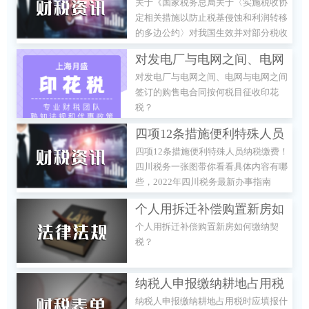
关于《国家税务总局关于〈实施税收协
〈实施税收协定相关措施以
定相关措施以防止税基侵蚀和利润转移
防止税基侵蚀和利润转移的
的多边公约〉对我国生效并对部分税收
多边公约〉对我国生效并对
协定开始适用的公告》的解读
对发电厂与电网之间、电网
部分税收协定开始适用的公
对发电厂与电网之间、电网与电网之间
与电网之间签订的购售电合
告》的解读
签订的购售电合同按何税目征收印花
同按何税目征收印花税？
税？
四项12条措施便利特殊人员
四项12条措施便利特殊人员纳税缴费！
纳税缴费！一张图带你看看
四川税务一张图带你看看具体内容有哪
具体内容有哪些
些，2022年四川税务最新办事指南
个人用拆迁补偿购置新房如
个人用拆迁补偿购置新房如何缴纳契
何缴纳契税？
税？
纳税人申报缴纳耕地占用税
纳税人申报缴纳耕地占用税时应填报什
时应填报什么申报表？