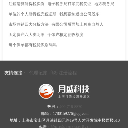
注销清算所得税实例
电子税务局打印完税凭证
地方税务局
单位的个人所得税完税证明
我想强制退出公司股东
市场营销四大分析方法
有限公司后面加上独资自然人
固定资产六大类明细
个体户核定征收额度
每个保单都有税优识别码吗
友情连接：
代理记账
商标注册流程
热线：
400-716-8870
邮箱：1780159276@qq.com
地址：上海市宝山区月浦镇四元路19号人才开发院主楼西楼510
备案：
沪ICP备13037445号-18