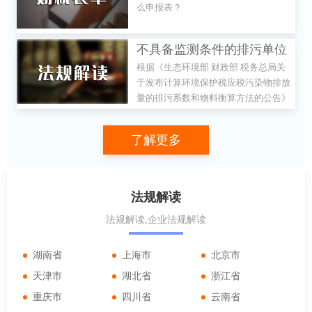
么申报表？
不具备监测条件的排污单位
根据《生态环境部 财政部 税务总局关
应税污染物排放量如何计
于发布计算环境保护税应税污染物排放
算？
量的排污系数和物料衡算方法的公告》
（生态环境部 财政部 税务总局公告
2021年第16号）的规定：“一、属于排
了解更多
污许可管理的排污单位，适用生态环境
部发布的排污许可证申请与核发技术规
范中规定的排(产)污系数、物料衡算方
法计算应税污染物排放量;排污许可证
法规解读
申请与核发技术规范未规定相关排(产)
法规解读,企业法规解读
污系数的，适用生态环境部发布的排放
源统计调查制度规定的排(产)污系数方
法计算应税污染物排放量。
湖南省
上海市
北京市
天津市
湖北省
浙江省
重庆市
四川省
云南省