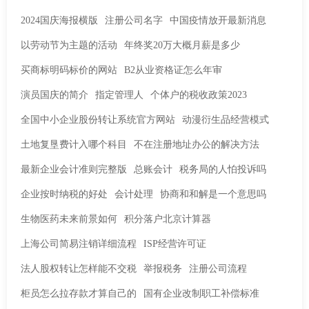
2024国庆海报横版
注册公司名字
中国疫情放开最新消息
以劳动节为主题的活动
年终奖20万大概月薪是多少
买商标明码标价的网站
B2从业资格证怎么年审
演员国庆的简介
指定管理人
个体户的税收政策2023
全国中小企业股份转让系统官方网站
动漫衍生品经营模式
土地复垦费计入哪个科目
不在注册地址办公的解决方法
最新企业会计准则完整版
总账会计
税务局的人怕投诉吗
企业按时纳税的好处
会计处理
协商和和解是一个意思吗
生物医药未来前景如何
积分落户北京计算器
上海公司简易注销详细流程
ISP经营许可证
法人股权转让怎样能不交税
举报税务
注册公司流程
柜员怎么拉存款才算自己的
国有企业改制职工补偿标准