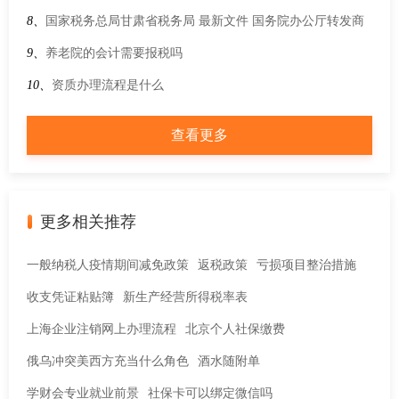
放的财政补贴需要缴纳增值税吗？
8、
国家税务总局甘肃省税务局 最新文件 国务院办公厅转发商
务部《关于支持国际消费中心城市培育建设的若干措施》的通
9、
养老院的会计需要报税吗
知
10、
资质办理流程是什么
查看更多
更多相关推荐
一般纳税人疫情期间减免政策
返税政策
亏损项目整治措施
收支凭证粘贴簿
新生产经营所得税率表
上海企业注销网上办理流程
北京个人社保缴费
俄乌冲突美西方充当什么角色
酒水随附单
学财会专业就业前景
社保卡可以绑定微信吗