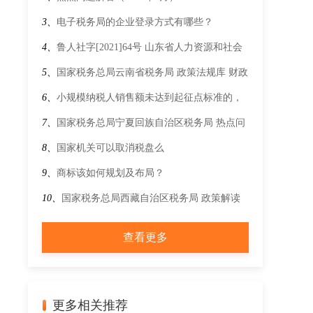
3、
电子税务局的企业登录方式有哪些？
4、
鲁人社字[2021]64号 山东省人力资源和社会
保障厅 山东省财政厅 山东省卫生健康委员会 国
5、
国家税务总局云南省税务局 政策法规库 财政
家税务总局山东省税务局关于发布企业职工防暑
部 海关总署 税务总局关于调整部分电池消费税
6、
小规模纳税人销售额未达到起征点标准的，
降温费标准的通知
政策的公告
可以选择部分应税交易放弃免税并开具增值税专
7、
国家税务总局宁夏回族自治区税务局 热点问
用发票吗？
答 纳税人发生出口业务退税率执行时间以什么
8、
国家机关可以取消税盘么
时间为准？
9、
商标该如何规划及布局？
10、
国家税务总局西藏自治区税务局 政策解读
关于《国家税务总局关于优化企业所得税预缴纳
查看更多
税申报有关事项的公告》的解读
更多相关推荐