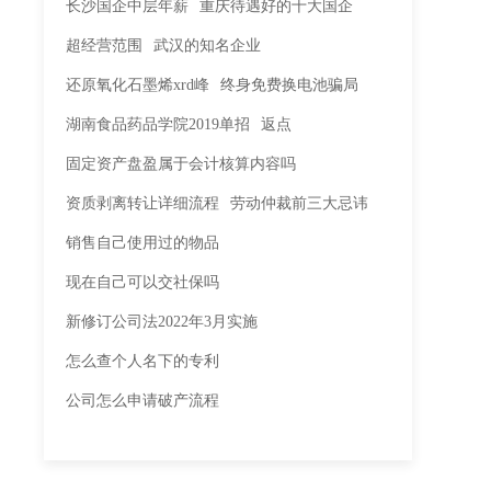
长沙国企中层年薪
重庆待遇好的十大国企
超经营范围
武汉的知名企业
还原氧化石墨烯xrd峰
终身免费换电池骗局
湖南食品药品学院2019单招
返点
固定资产盘盈属于会计核算内容吗
资质剥离转让详细流程
劳动仲裁前三大忌讳
销售自己使用过的物品
现在自己可以交社保吗
新修订公司法2022年3月实施
怎么查个人名下的专利
公司怎么申请破产流程