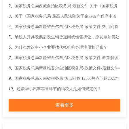
2、
国家税务总局西藏自治区税务局 最新文件 关于《国家税务
总局关于增值税 消费税与附加税费申报表整合有关事项的公
3、
关于《国家税务总局 最高人民法院关于企业破产程序中若
告》的解读
干税费征管事项的公告》的解读
4、
国家税务总局新疆维吾尔自治区税务局-政策文件-热点问答-
我公司在用应退税款抵扣欠税时，能否选择先行抵扣欠税，再
5、
纳税人开具发票后发生销货退回或销售折让，原发票如何处
抵扣滞纳金？
理
6、
为什么建议中小企业要找代帐机构办理注册和记账？
7、
国家税务总局新疆维吾尔自治区税务局-政策文件-政策解读-
关于《涉税专业服务管理办法（试行）》的解读
8、
国家税务总局新疆维吾尔自治区税务局-政策文件-最新文件-
涉税专业服务管理办法（试行）
9、
国家税务总局云南省税务局 热点问答 12366热点问题2022年
第1期（上半月）
10、
超豪华小汽车零售环节的纳税人是如何规定的？
查看更多