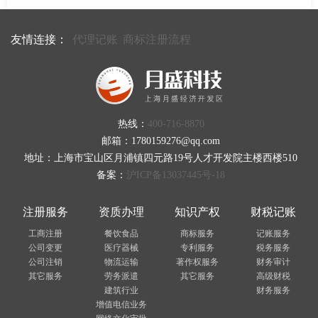
友情连接：
代理记账
商标注册流程
热线：
400-716-8870
邮箱：1780159276@qq.com
地址：上海市宝山区月浦镇四元路19号人才开发院主楼西楼510
备案：
沪ICP备13037445号-18
注册服务
资质办理
知识产权
财税记账
工商注册
餐饮食品
商标服务
记账服务
公司变更
医疗器械
专利服务
税务服务
公司注销
物流运输
著作权服务
财务审计
其它服务
劳务派遣
其它服务
高级财税
建筑行业
财务服务
增值电信业务