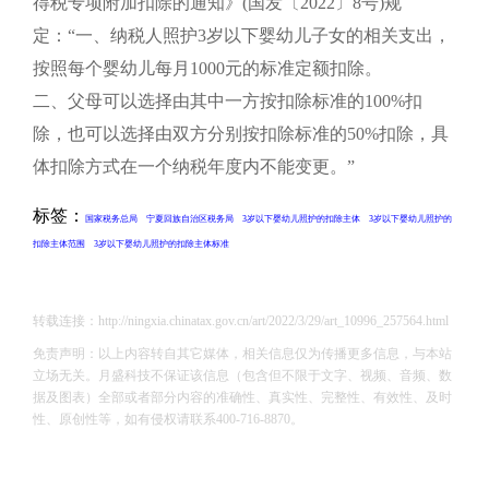
得税专项附加扣除的通知》(国发〔2022〕8号)规
定：“一、纳税人照护3岁以下婴幼儿子女的相关支出，
按照每个婴幼儿每月1000元的标准定额扣除。
二、父母可以选择由其中一方按扣除标准的100%扣
除，也可以选择由双方分别按扣除标准的50%扣除，具
体扣除方式在一个纳税年度内不能变更。”
标签：
国家税务总局
宁夏回族自治区税务局
3岁以下婴幼儿照护的扣除主体
3岁以下婴幼儿照护的
扣除主体范围
3岁以下婴幼儿照护的扣除主体标准
转载连接：http://ningxia.chinatax.gov.cn/art/2022/3/29/art_10996_257564.html
免责声明：以上内容转自其它媒体，相关信息仅为传播更多信息，与本站
立场无关。月盛科技不保证该信息（包含但不限于文字、视频、音频、数
据及图表）全部或者部分内容的准确性、真实性、完整性、有效性、及时
性、原创性等，如有侵权请联系400-716-8870。