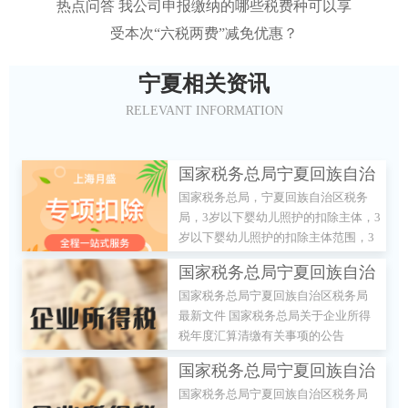
热点问答 我公司申报缴纳的哪些税费种可以享
受本次“六税两费”减免优惠？
宁夏相关资讯
RELEVANT INFORMATION
国家税务总局宁夏回族自治
国家税务总局，宁夏回族自治区税务
区税务局 热点问答 3岁以下
局，3岁以下婴幼儿照护的扣除主体，3
婴幼儿照护的扣除主体、范
岁以下婴幼儿照护的扣除主体范围，3
围和扣除标准是什么?
岁以下婴幼儿照护的扣除主体标准
国家税务总局宁夏回族自治
国家税务总局宁夏回族自治区税务局
区税务局 最新文件 国家税
最新文件 国家税务总局关于企业所得
务总局关于企业所得税年度
税年度汇算清缴有关事项的公告
汇算清缴有关事项的公告
国家税务总局宁夏回族自治
国家税务总局宁夏回族自治区税务局
区税务局 政策解读 关于