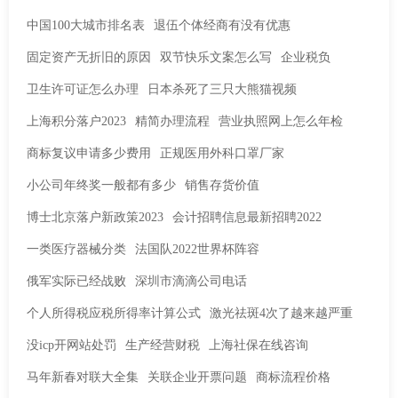
中国100大城市排名表
退伍个体经商有没有优惠
固定资产无折旧的原因
双节快乐文案怎么写
企业税负
卫生许可证怎么办理
日本杀死了三只大熊猫视频
上海积分落户2023
精简办理流程
营业执照网上怎么年检
商标复议申请多少费用
正规医用外科口罩厂家
小公司年终奖一般都有多少
销售存货价值
博士北京落户新政策2023
会计招聘信息最新招聘2022
一类医疗器械分类
法国队2022世界杯阵容
俄军实际已经战败
深圳市滴滴公司电话
个人所得税应税所得率计算公式
激光祛斑4次了越来越严重
没icp开网站处罚
生产经营财税
上海社保在线咨询
马年新春对联大全集
关联企业开票问题
商标流程价格