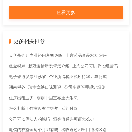
得，提示“您与该单位不存在投资关系或承包承租认定关系”，
查看更多
怎么处理？
更多相关推荐
大学是会计专业还用考初级吗
山东药品食品2023综评
租金税筹
新冠疫情爆发背景介绍
上海公司可以异地经营吗
电子普通发票江苏省
企业所得税应税所得率计算公式
湖南税务
瑞幸拿铁口味测评
公司车辆管理规定细则
住房出租业务
刚刚中国宣布重大消息
怎么判断工作有没有年终奖
延期付款
公司可以借法人的钱吗
酒类流通许可证怎么办
电信的权益金每个月都有吗
税收返还和出口退税区别