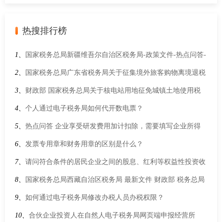
热搜排行榜
1、
国家税务总局新疆维吾尔自治区税务局-政策文件-热点问答-
一文了解：符合条件的企业免征残疾人就业保障金政策
2、
国家税务总局广东省税务局关于征集境外旅客购物离境退税
代理机构的通告
3、
财政部 国家税务总局关于核电站用地征免城镇土地使用税
的通知
4、
个人通过电子税务局如何代开数电票？
5、
热点问答 企业享受研发费用加计扣除，需要填写企业所得
税哪些申报表？
6、
发票专用章和财务用章的区别是什么？
7、
请问符合条件的居民企业之间的股息、红利等权益性投资收
益免征企业所得税汇算清缴如何申报企业所得税？
8、
国家税务总局西藏自治区税务局 最新文件 财政部 税务总局
关于印花税法实施后有关优惠政策衔接问题的公告
9、
如何通过电子税务局修改办税人员办税权限？
10、
合伙企业投资人在自然人电子税务局网页端申报经营所