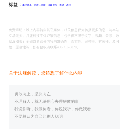
标签：
电子商务
不统一组织
纳税评估
违规
收税
免责声明：以上内容转自其它媒体，相关信息仅为传播更多信息，与本站
立场无关。月盛科技不保证该信息（包含但不限于文字、视频、音频、数
据及图表）全部或者部分内容的准确性、真实性、完整性、有效性、及时
性、原创性等，如有侵权请联系400-716-8870。
关于法规解读，您还想了解什么内容
勇敢向上，坚决向左
不理解人，就无法用心去理解做的事
我说你听，我做你看，你说我听，你做我看
不要总认为自己比别人聪明