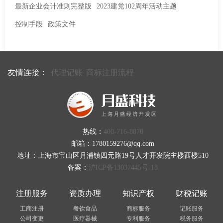
最新企业会计准则完整版
2023建党102周年活动主题
控制手段
政策文件
友情连接：
代理记账
商标注册流程
热线：
400-716-8870
邮箱：1780159276@qq.com
地址：上海市宝山区月浦镇四元路19号人才开发院主楼西楼510
备案：
沪ICP备13037445号-18
注册服务
资质办理
知识产权
财税记账
工商注册
餐饮食品
商标服务
记账服务
公司变更
医疗器械
专利服务
税务服务