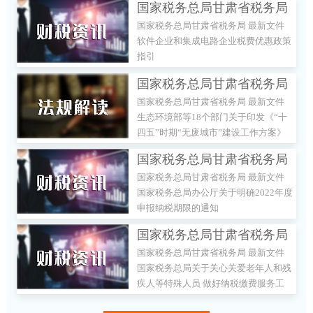
国家税务总局甘肃省税务局
国家税务总局甘肃省税务局 最新文件
最新文件 软件企业和集成电
软件企业和集成电路企业税费优惠政策
路企业税费优惠政策指引
指引
国家税务总局甘肃省税务局
国家税务总局甘肃省税务局 最新文件
最新文件 生态环境部等18个
生态环境部等18个部门关于印发《“十
部门关于印发《“十四五”时
四五”时期“无废城市”建设工作方案》
期“无废城市”建设工作方
的通知
国家税务总局甘肃省税务局
案》的通知
国家税务总局甘肃省税务局 最新文件
最新文件 国家税务总局办公
国家税务总局办公厅关于明确2022年度
厅关于明确2022年度申报纳
申报纳税期限的通知
税期限的通知
国家税务总局甘肃省税务局
国家税务总局甘肃省税务局 最新文件
最新文件 国家税务总局关于
国家税务总局关于关心关爱老年人和残
关心关爱老年人和残疾人等
疾人等特殊人员 做好纳税缴费服务工
特殊人员 做好纳税缴费服务
作的通知