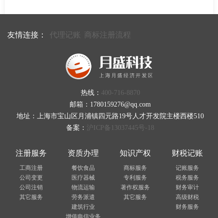
友情连接：
代理记账
商标注册流程
热线：
400-716-8870
邮箱：1780159276@qq.com
地址：上海市宝山区月浦镇四元路19号人才开发院主楼西楼510
备案：
沪ICP备13037445号-18
注册服务
资质办理
知识产权
财税记账
工商注册
餐饮食品
商标服务
记账服务
公司变更
医疗器械
专利服务
税务服务
公司注销
物流运输
著作权服务
财务审计
其它服务
劳务派遣
其它服务
高级财税
建筑行业
财务服务
增值电信业务