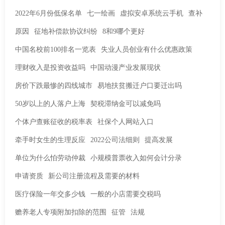
2022年6月份低保名单
七一绘画
虚拟安卓系统云手机
查补
原因
征地补偿款协议纠纷
8和9哪个更好
中国名校前100排名一览表
失业人员创业有什么优惠政策
理财收入是投资收益吗
中国动漫产业发展现状
房价下跌最惨的四线城市
易地扶贫搬迁户口要迁出吗
50岁以上的人落户上海
契税滞纳金可以减免吗
个体户查账征收的税率表
社保个人网站入口
牵手时女生的生理反应
2022公司法细则
提高发展
单位为什么怕劳动仲裁
小规模普票收入如何会计分录
申请资质
新公司注册流程及需要的材料
医疗保险一年交多少钱
一般的小店需要交税吗
赡养老人专项附加扣除的范围
征管
法规