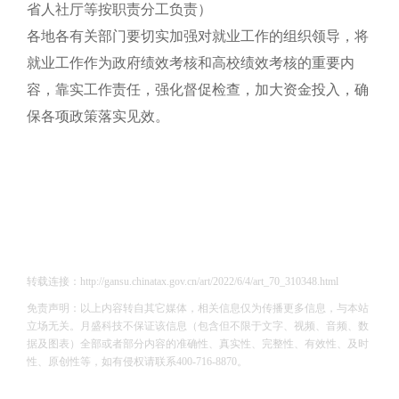
省人社厅等按职责分工负责）
各地各有关部门要切实加强对就业工作的组织领导，将
就业工作作为政府绩效考核和高校绩效考核的重要内
容，靠实工作责任，强化督促检查，加大资金投入，确
保各项政策落实见效。
转载连接：http://gansu.chinatax.gov.cn/art/2022/6/4/art_70_310348.html
免责声明：以上内容转自其它媒体，相关信息仅为传播更多信息，与本站
立场无关。月盛科技不保证该信息（包含但不限于文字、视频、音频、数
据及图表）全部或者部分内容的准确性、真实性、完整性、有效性、及时
性、原创性等，如有侵权请联系400-716-8870。