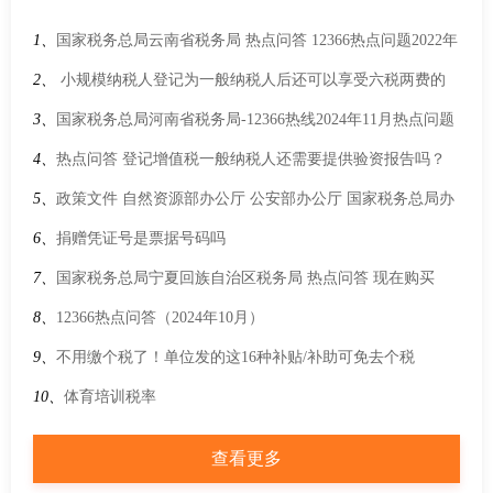
1、
国家税务总局云南省税务局 热点问答 12366热点问题2022年
第11期（下半月）
2、
小规模纳税人登记为一般纳税人后还可以享受六税两费的
优惠政策吗？
3、
国家税务总局河南省税务局-12366热线2024年11月热点问题
4、
热点问答 登记增值税一般纳税人还需要提供验资报告吗？
5、
政策文件 自然资源部办公厅 公安部办公厅 国家税务总局办
公厅 国家市场监督管理总局办公厅 国家金融监督管理总局办公
6、
捐赠凭证号是票据号码吗
厅关于做好企业购置不动产转移登记“高效办成一件事”的通知
7、
国家税务总局宁夏回族自治区税务局 热点问答 现在购买
1.6L以下的小轿车，车船税有没有优惠？
8、
12366热点问答（2024年10月）
9、
不用缴个税了！单位发的这16种补贴/补助可免去个税
10、
体育培训税率
查看更多