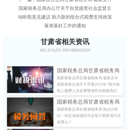
国家税务总局办公厅关于自觉接受社会监督主
动听取意见建议 助力新的组合式税费支持政策
落准落好工作的通知
甘肃省相关资讯
RELEVANT INFORMATION
国家税务总局甘肃省税务局
国家税务总局甘肃省税务局 最新文件
最新文件 国家税务总局关于
国家税务总局关于开展2022年“我为纳
开展2022年“我为纳税人缴
税人缴费人办实事暨便民办税春风行
费人办实事暨便民办税春风
动”的意见
国家税务总局甘肃省税务局
行动”的意见
国家税务总局甘肃省税务局 热点问答
热点问答 问：特定免税项目
问：特定免税项目可在电子税务局代开
可在电子税务局代开发票
发票么？
么？