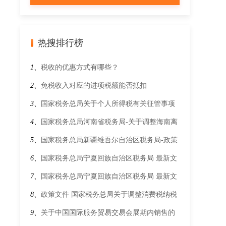
热搜排行榜
1、
税收的优惠方式有哪些？
2、
免税收入对应的进项税额能否抵扣
3、
国家税务总局关于个人所得税有关征管事项
的公告
4、
国家税务总局河南省税务局-关于调整海南离
岛旅客免税购物政策的公告
5、
国家税务总局新疆维吾尔自治区税务局-政策
文件-最新文件-财政部 税务总局关于发布《增值
6、
国家税务总局宁夏回族自治区税务局 最新文
税预缴税款管理办法》的公告
件 财政部 税务总局关于“母亲健康快车”项目第
7、
国家税务总局宁夏回族自治区税务局 最新文
十八批流动医疗车免征车辆购置税的通知
件 欠税公告办法
8、
政策文件 国家税务总局关于调整消费税纳税
申报表有关事项的公告
9、
关于中国国际服务贸易交易会展期内销售的