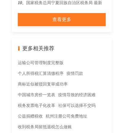
进口展品税收优惠政策的通知
10、
国家税务总局宁夏回族自治区税务局 最新
文件 国家税务总局关于土地增值税若干征管口
查看更多
径的公告
更多相关推荐
运输公司管理制度完整版
个人所得税汇算清缴程序
疫情罚款
商标近似被驳回复审成功率
中国城市房价一览表
疫情导致的经济困难
税务发票电子化改革
社保可以选择不交吗
公益捐赠税收
杭州注册公司免费地址
收到税务局留抵退税怎么做账