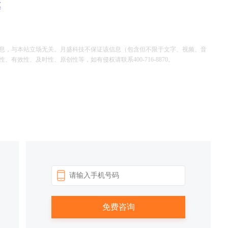
票
息，与本站立场无关。月盛科技不保证该信息（包含但不限于文字、视频、音
效性、及时性、原创性等，如有侵权请联系400-716-8870。