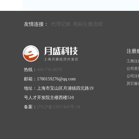
友情连接：
代理记账
商标注册流程
注册
工商注
公司变
热线：
400-716-8870
公司注
邮箱：1780159276@qq.com
其它服
地址：上海市宝山区月浦镇四元路19
号人才开发院主楼西楼510
备案：
沪ICP备13037445号-18