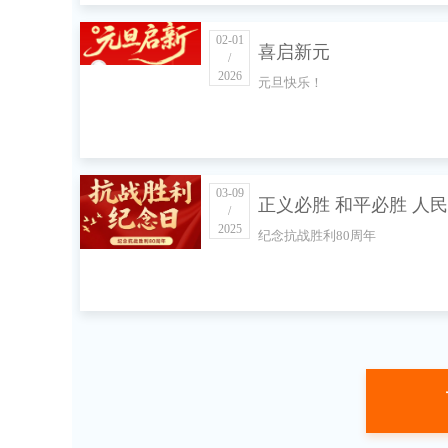
02-01
喜启新元
/
2026
元旦快乐！
03-09
正义必胜 和平必胜 人
/
2025
纪念抗战胜利80周年
胜