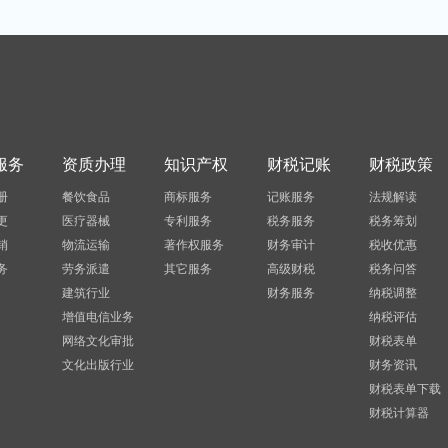
服务
资质办理
知识产权
财税记账
财税政策
册
餐饮食品
商标服务
记账服务
法规解读
更
医疗器械
专利服务
税务服务
税务筹划
销
物流运输
著作权服务
财务审计
税收优惠
务
劳务派遣
其它服务
高级财税
税务问答
建筑行业
财务服务
纳税调整
增值电信业务
纳税评估
网络文化审批
财税表单
文化出版行业
财务资讯
财税表单下载
财税计算器