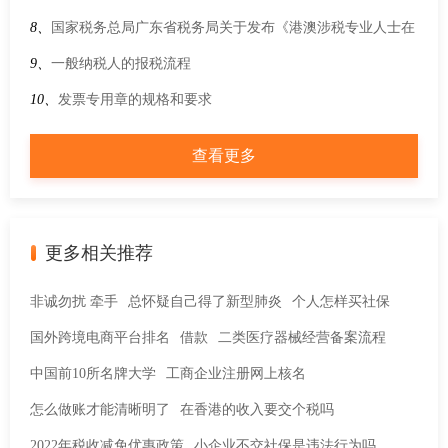
8、
国家税务总局广东省税务局关于发布《港澳涉税专业人士在
横琴粤澳深度合作区执业管理办法》的公告
9、
一般纳税人的报税流程
10、
发票专用章的规格和要求
查看更多
更多相关推荐
非诚勿扰 牵手
总怀疑自己得了新型肺炎
个人怎样买社保
国外跨境电商平台排名
借款
二类医疗器械经营备案流程
中国前10所名牌大学
工商企业注册网上核名
怎么做账才能清晰明了
在香港的收入要交个税吗
2022年税收减免优惠政策
小企业不交社保是违法行为吗