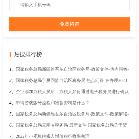
热搜排行榜
1、
国家税务总局新疆维吾尔自治区税务局-政策文件-热点问答-
纳税人2019年3月31日前开具了增值税专用发票，4月1日后因销
2、
国家税务总局宁夏回族自治区税务局 热点问答 在办理2023
售折让、中止或者退回等情形需要开具红字发票的，具体应如
年度个人所得税综合所得年度汇算时可享受的税前扣除有哪
3、
企业添加办税人员后，办税人如何通过电子税务局进行确认
何处理？
些？
授权？
4、
申请游戏版号流程和准备资料是什么？
5、
国家税务总局新疆维吾尔自治区税务局-政策文件-政策解读-
关于《国家税务总局关于优化企业所得税预缴纳税申报有关事
6、
国家税务总局云南省税务局 最新文件 国家税务总局关于契
项的公告》的解读
税纳税服务与征收管理若干事项的公告
7、
2022年小规模纳税人增值税征收率整理