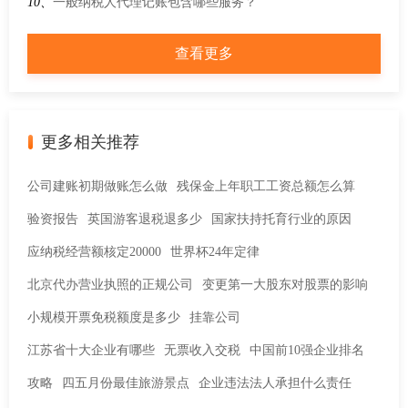
服务的规范指引
10、
一般纳税人代理记账包含哪些服务？
查看更多
更多相关推荐
公司建账初期做账怎么做
残保金上年职工工资总额怎么算
验资报告
英国游客退税退多少
国家扶持托育行业的原因
应纳税经营额核定20000
世界杯24年定律
北京代办营业执照的正规公司
变更第一大股东对股票的影响
小规模开票免税额度是多少
挂靠公司
江苏省十大企业有哪些
无票收入交税
中国前10强企业排名
攻略
四五月份最佳旅游景点
企业违法法人承担什么责任