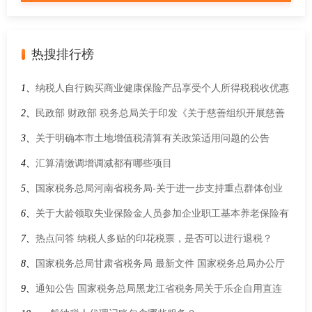
热搜排行榜
1、
纳税人自行购买商业健康保险产品享受个人所得税税收优惠
政策，应该提供什么资料？
2、
民政部 财政部 税务总局关于印发《关于慈善组织开展慈善
活动年度支出、管理费用和募捐成本的规定》的通知
3、
关于明确本市土地增值税清算有关政策适用问题的公告
4、
汇算清缴调增调减都有哪些项目
5、
国家税务总局河南省税务局-关于进一步支持重点群体创业
就业有关税收政策的公告
6、
关于大龄领取失业保险金人员参加企业职工基本养老保险有
关问题的通知
7、
热点问答 纳税人多贴的印花税票，是否可以进行退税？
8、
国家税务总局甘肃省税务局 最新文件 国家税务总局办公厅
关于明确2026年度申报纳税期限的通知
9、
通知公告 国家税务总局黑龙江省税务局关于乐企自用直连