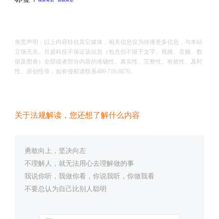
税务筹划
财税筹划
免责声明：以上内容转自其它媒体，相关信息仅为传播更多信息，与本站
立场无关。月盛科技不保证该信息（包含但不限于文字、视频、音频、数
据及图表）全部或者部分内容的准确性、真实性、完整性、有效性、及时
性、原创性等，如有侵权请联系400-716-8870。
关于法规解读，您还想了解什么内容
勇敢向上，坚决向左
不理解人，就无法用心去理解做的事
我说你听，我做你看，你说我听，你做我看
不要总认为自己比别人聪明