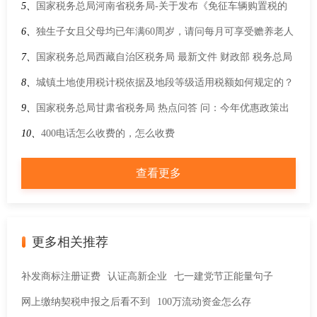
5、
国家税务总局河南省税务局-关于发布《免征车辆购置税的
设有固定装置的非运输专用作业车辆目录》（第十九批）的公
6、
独生子女且父母均已年满60周岁，请问每月可享受赡养老人
告
专项附加扣除的标准是4000元吗？
7、
国家税务总局西藏自治区税务局 最新文件 财政部 税务总局
关于明确快递服务等增值税政策的公告
8、
城镇土地使用税计税依据及地段等级适用税额如何规定的？
9、
国家税务总局甘肃省税务局 热点问答 问：今年优惠政策出
台前，物流企业已申报缴纳的城镇土地使用税能否申请退还？
10、
400电话怎么收费的，怎么收费
查看更多
更多相关推荐
补发商标注册证费
认证高新企业
七一建党节正能量句子
网上缴纳契税申报之后看不到
100万流动资金怎么存