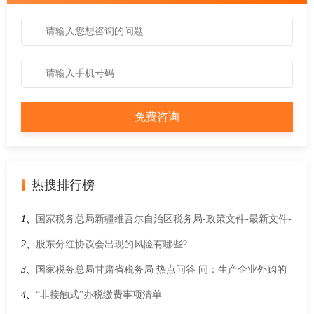
热搜排行榜
1、
国家税务总局新疆维吾尔自治区税务局-政策文件-最新文件-
商务部等24部门关于印发《“十四五”服务贸易发展规划》的通
2、
股东分红协议会出现的风险有哪些?
知
3、
国家税务总局甘肃省税务局 热点问答 问：生产企业外购的
哪些货物可视同自产货物申报退(免)税？申报时应如何填写？
4、
“非接触式”办税缴费事项清单