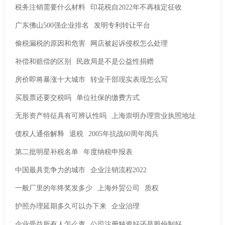
税务注销需要什么材料
印花税自2022年不再核定征收
广东佛山500强企业排名
发明专利转让平台
偷税漏税的原因和危害
网店被起诉侵权怎么处理
补偿和赔偿的区别
民政局是不是公益性捐赠
房价即将暴涨十大城市
转业干部现实表现怎么写
买股票还要交税吗
单位社保的缴费方式
无形资产特征具有可辨认性吗
上海崇明办理营业执照地址
债权人通俗解释
退税
2005年抗战60周年阅兵
第二批明星补税名单
年度纳税申报表
中国最具竞争力的城市
企业注销流程2022
一般厂里的年终奖发多少
上海外贸公司
质权
护照办理延期多久可以办下来
企业治理
企业受益所有人怎么查
公司注册独资好还是股份制好