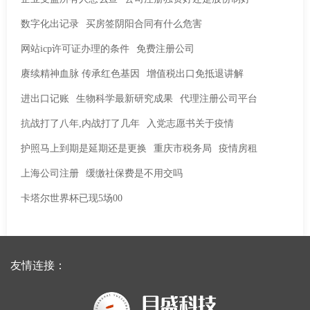
数字化出记录
买房签阴阳合同有什么危害
网站icp许可证办理的条件
免费注册公司
赓续精神血脉 传承红色基因
增值税出口免抵退讲解
进出口记账
生物科学最新研究成果
代理注册公司平台
抗战打了八年,内战打了几年
入党志愿书关于疫情
护照马上到期是延期还是更换
重庆市税务局
疫情房租
上海公司注册
缓缴社保费是不用交吗
卡塔尔世界杯已现5场00
友情连接：