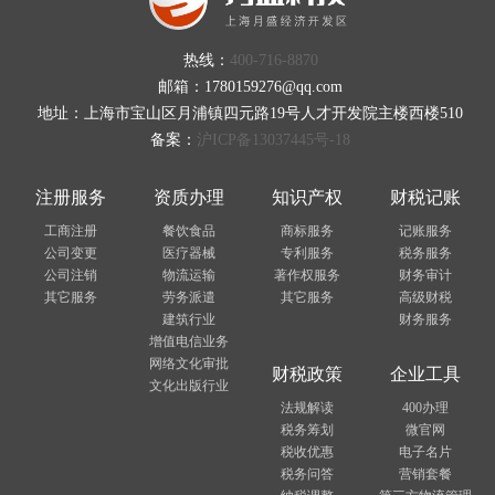
热线：
400-716-8870
邮箱：1780159276@qq.com
地址：上海市宝山区月浦镇四元路19号人才开发院主楼西楼510
备案：
沪ICP备13037445号-18
注册服务
资质办理
知识产权
财税记账
工商注册
餐饮食品
商标服务
记账服务
公司变更
医疗器械
专利服务
税务服务
公司注销
物流运输
著作权服务
财务审计
其它服务
劳务派遣
其它服务
高级财税
建筑行业
财务服务
增值电信业务
网络文化审批
财税政策
企业工具
文化出版行业
法规解读
400办理
税务筹划
微官网
税收优惠
电子名片
税务问答
营销套餐