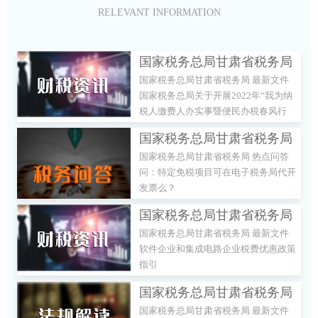
RELEVANT INFORMATION
国家税务总局甘肃省税务局
国家税务总局甘肃省税务局 最新文件
最新文件 国家税务总局关于
国家税务总局关于开展2022年“我为纳
开展2022年“我为纳税人缴
税人缴费人办实事暨便民办税春风行
费人办实事暨便民办税春风
动”的意见
国家税务总局甘肃省税务局
行动”的意见
国家税务总局甘肃省税务局 热点问答
热点问答 问：特定免税项目
问：特定免税项目可在电子税务局代开
可在电子税务局代开发票
发票么？
么？
国家税务总局甘肃省税务局
国家税务总局甘肃省税务局 最新文件
最新文件 软件企业和集成电
软件企业和集成电路企业税费优惠政策
路企业税费优惠政策指引
指引
国家税务总局甘肃省税务局
国家税务总局甘肃省税务局 最新文件
最新文件 生态环境部等18个