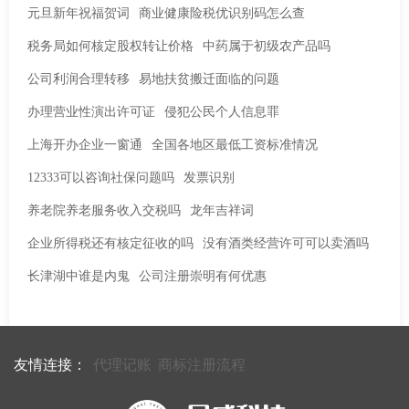
元旦新年祝福贺词
商业健康险税优识别码怎么查
税务局如何核定股权转让价格
中药属于初级农产品吗
公司利润合理转移
易地扶贫搬迁面临的问题
办理营业性演出许可证
侵犯公民个人信息罪
上海开办企业一窗通
全国各地区最低工资标准情况
12333可以咨询社保问题吗
发票识别
养老院养老服务收入交税吗
龙年吉祥词
企业所得税还有核定征收的吗
没有酒类经营许可可以卖酒吗
长津湖中谁是内鬼
公司注册崇明有何优惠
友情连接：
代理记账
商标注册流程