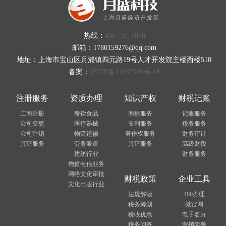
热线：
400-716-8870
邮箱：1780159276@qq.com
地址：上海市宝山区月浦镇四元路19号人才开发院主楼西楼510
备案：
沪ICP备13037445号-18
注册服务
资质办理
知识产权
财税记账
工商注册
餐饮食品
商标服务
记账服务
公司变更
医疗器械
专利服务
税务服务
公司注销
物流运输
著作权服务
财务审计
其它服务
劳务派遣
其它服务
高级财税
建筑行业
财务服务
增值电信业务
网络文化审批
财税政策
企业工具
文化出版行业
法规解读
400办理
税务筹划
微官网
税收优惠
电子名片
税务问答
营销套餐