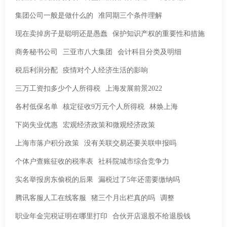
集团公司一般是做什么的
准同期三个条件理解
现在卖掉房子是聪明还是愚蠢
保护知识产权的重要性和措施
商务秘书公司
三亚市八大集团
会计科目分类及明细
税后利润分配
疫情对个人经济生活的影响
三万工资扣多少个人所得税
上海发展前景2022
各村低保名单
核定征收9万元个人所得税
林焕上海
下岗失业优惠
宏观经济政策和微观经济政策
上海市落户积分政策
没有关联交易还要关联申报吗
个体户查账征收的税率表
社科院城市综合竞争力
实名举报房东偷税的后果
漏税过了5年还需要缴纳吗
腾讯客服人工在线客服
猪三个月出栏真的吗
调整
职业年金完税证明在哪里打印
合伙开店退股不给退股钱