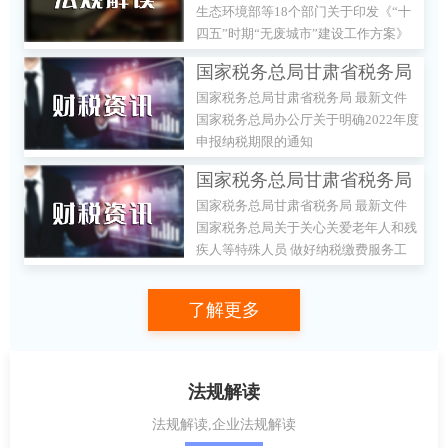
生态环境部等18个部门关于印发《“十
部门关于印发《“十四五”时
四五”时期“无废城市”建设工作方案》
期“无废城市”建设工作方
的通知
国家税务总局甘肃省税务局
案》的通知
国家税务总局甘肃省税务局 最新文件
最新文件 国家税务总局办公
国家税务总局办公厅关于明确2022年度
厅关于明确2022年度申报纳
申报纳税期限的通知
税期限的通知
国家税务总局甘肃省税务局
国家税务总局甘肃省税务局 最新文件
最新文件 国家税务总局关于
国家税务总局关于关心关爱老年人和残
关心关爱老年人和残疾人等
疾人等特殊人员 做好纳税缴费服务工
特殊人员 做好纳税缴费服务
作的通知
工作的通知
了解更多
法规解读
法规解读,企业法规解读