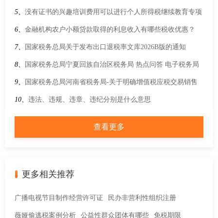
用，可以在2025年度企业所得税汇算清缴时一次性扣除吗？
5、
没有证书的兴趣培训费用可以进行个人所得税继续教育专项
附加扣除吗？
6、
金融机构农户小额贷款取得的利息收入有哪些税收优惠？
7、
国家税务总局关于发布出口退税率文库2026B版的通知
8、
国家税务总局宁夏回族自治区税务局 热点问答 电子税务局
进入简易确认式申报模块后，水利建设专项收入申报提示“暂不
9、
国家税务总局河南省税务局-关于明确增值税应税交易销售
支持简易确认式申报”，是什么原因？
额计算口径的公告
10、
违法、违规、违章、违纪分别是什么意思
查看更多
更多相关推荐
广播电视节目制作经营许可证
民办非营利性组织注册
薇娅偷逃税案例分析
公益性群众团体有哪些
免税期限