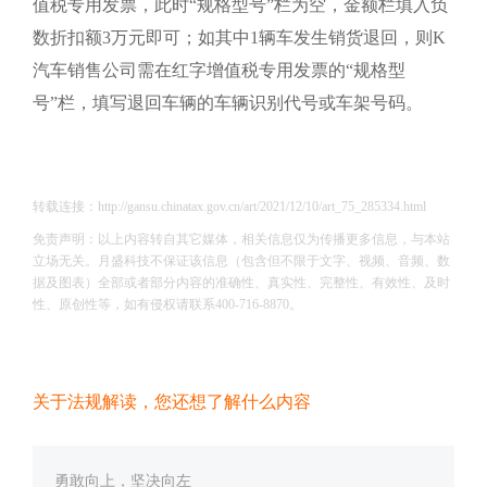
值税专用发票，此时“规格型号”栏为空，金额栏填入负
数折扣额3万元即可；如其中1辆车发生销货退回，则K
汽车销售公司需在红字增值税专用发票的“规格型
号”栏，填写退回车辆的车辆识别代号或车架号码。
转载连接：http://gansu.chinatax.gov.cn/art/2021/12/10/art_75_285334.html
免责声明：以上内容转自其它媒体，相关信息仅为传播更多信息，与本站
立场无关。月盛科技不保证该信息（包含但不限于文字、视频、音频、数
据及图表）全部或者部分内容的准确性、真实性、完整性、有效性、及时
性、原创性等，如有侵权请联系400-716-8870。
关于法规解读，您还想了解什么内容
勇敢向上，坚决向左