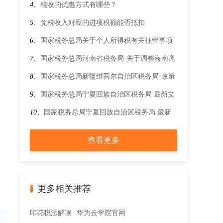
政策的先进制造业企业名单制定工作有关事项的
受增值税加计抵减政策的工业母机企业清单制定
么？
4、
税收的优惠方式有哪些？
通知
工作的通知
5、
免税收入对应的进项税额能否抵扣
6、
国家税务总局关于个人所得税有关征管事项
的公告
7、
国家税务总局河南省税务局-关于调整海南离
岛旅客免税购物政策的公告
8、
国家税务总局新疆维吾尔自治区税务局-政策
文件-最新文件-财政部 税务总局关于发布《增值
9、
国家税务总局宁夏回族自治区税务局 最新文
税预缴税款管理办法》的公告
件 财政部 税务总局关于“母亲健康快车”项目第
10、
国家税务总局宁夏回族自治区税务局 最新
十八批流动医疗车免征车辆购置税的通知
文件 欠税公告办法
查看更多
更多相关推荐
印花税法解读
华为云学院官网