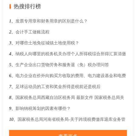
热搜排行榜
1、
发票专用章和财务用章的区别是什么？
2、
会计手工做账流程
3、
对哪些土地免征城镇土地使用税？
4、
纳税人向哪里的税务机关办理个人所得税综合所得汇算清缴
申报？
5、
生产企业出口货物劳务和服务退（免）税办理问答
6、
电力企业在价外向购买方收取的费用、电力建设基金和电费
保证金是否缴纳增值税？如果缴纳增值税，如何计算？
7、
足球运动员的工资和奖金所得是税前还是税后
8、
国家税务总局西藏自治区税务局 最新文件 国家税务总局关
于发布出口退税率文库2026B版的通知
9、
影响纳税筹划的因素有哪些？
10、
国家税务总局河南省税务局-关于跨境税费缴库退库业务管
理有关事项的通知