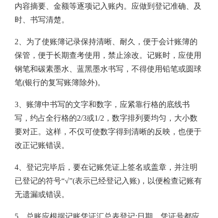
内容摘要、金额等逐项记入账内。应做到登记准确、及
时、书写清楚。
2、为了使账簿记录保持清晰、耐久，便于会计账簿的
保管，便于长期查考使用，禁止涂改。记账时，应使用
钢笔和碳素墨水、蓝黑墨水书写，不得使用铅笔或圆球
笔(银行的复写账簿除外)。
3、账簿中书写的文字和数字，应紧靠行格的底线书
写，约占全行格的2/3或1/2，数字排列要均匀，大小数
要对正。这样，不仅可使数字得到清晰的反映，也便于
改正记账错误。
4、登记完毕后，要在记账凭证上签名或盖章，并注明
已登记的符号“√”(表示已经登记入账)，以便检查记账有
无遗漏或错误。
5、总账应根据记账凭证汇总表登记;日期、凭证号都应