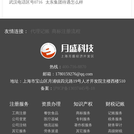
武汉电话区号0716
太东集团待遇怎么样
友情连接：
代理记账
商标注册流程
热线：
400-716-8870
邮箱：1780159276@qq.com
地址：上海市宝山区月浦镇四元路19号人才开发院主楼西楼510
备案：
沪ICP备13037445号-18
注册服务
资质办理
知识产权
财税记账
工商注册
餐饮食品
商标服务
记账服务
公司变更
医疗器械
专利服务
税务服务
公司注销
物流运输
著作权服务
财务审计
其它服务
劳务派遣
其它服务
高级财税