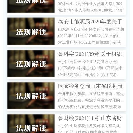
室外作业和高温作业人员每人每月300
知》（鲁政发〔2021〕6号）要求，进
省财政厅 山东省卫生健康委
元;其他作业人员每人每月180元。全年
一步优化营商环境，提高房屋建筑和市
员会 国家税务总局山东省税
按6月、7月、8月、9月共4个月计发。
政基础设施工程竣工验收阶段验收备案
泰安市能源局2020年度关于
防暑降温费列入企业成本费用。
事项审批效率，现将有关事项通知如
务局关于发布企业职工防暑
山东新查庄矿业有限责任公司在申请期
全市符合煤炭资源税优惠条
下。
降温费标准的通知
(2020年3月1日-2020年12月31日)内，
件煤矿名单的公告
对工业广场下302工作面和309运矸巷
采用“连采连充”充填采煤工艺，置换采
鲁科字[2021]39号 关于组织
煤量180146.4吨。
根据《高新技术企业认定管理办法》
开展山东省2021年高新技术
(以下简称《认定办法》)和《高新技术
企业认定申报工作的通知关
企业认定管理工作指引》(以下简称
于组织开展山东省2021年高
《工作指引》)规定，现组织开展山东
国家税务总局山东省税务局
省2021年高新技术企业(以下简称高企)
新技术企业认定申报工作的
合并申报的步骤。在纳税申报前，需先
认定申报工作。
致全省纳税人的一封信
通知
维护税源信息。税源信息没有变化的，
确认无变化后直接进行纳税申报;税源
信息有变化的，通过填报《财产和行为
鲁财税[2021]11号 山东省财
税税源明细表》进行数据更新维护后再
根据企业所得税法及实施条例有关规
进行纳税申报。
政厅 国家税务总局山东省税
定，按照《财政部 国家税务总局关于