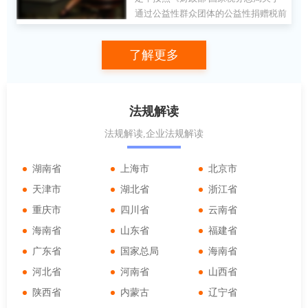
务局关于确认山东省红十字
通过公益性群众团体的公益性捐赠税前
会等群众团体2021年度公益
扣除有关问题的通知》(财税〔2009〕
124号)要求，现将2021年度符合公益性
性捐赠税前扣除资格的公告
了解更多
捐赠税前扣除资格的群众团体名单公告
法规解读
法规解读,企业法规解读
湖南省
上海市
北京市
天津市
湖北省
浙江省
重庆市
四川省
云南省
海南省
山东省
福建省
广东省
国家总局
海南省
河北省
河南省
山西省
陕西省
内蒙古
辽宁省