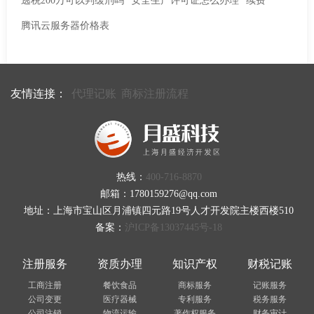
逃税200万可以判缓刑吗
安全生产许可证怎么办理
续费
腾讯云服务器价格表
友情连接：
代理记账
商标注册流程
热线：
400-716-8870
邮箱：1780159276@qq.com
地址：上海市宝山区月浦镇四元路19号人才开发院主楼西楼510
备案：
沪ICP备13037445号-18
注册服务
资质办理
知识产权
财税记账
工商注册
餐饮食品
商标服务
记账服务
公司变更
医疗器械
专利服务
税务服务
公司注销
物流运输
著作权服务
财务审计