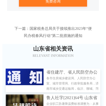
下一篇：国家税务总局关于接续推出2023年“便
民办税春风行动”第二批措施的通知
山东省相关资讯
RELEVANT INFORMATION
省住建厅、省人民防空办公
各市住房城乡建设局、人民防空办公
室关于进一步优化房屋建筑
室、城市管理局、行政审批服务局，济
和市政基础设施工程竣工验
南市城乡交通运输局，临沂、聊城、菏
收阶段验收备案事项的通知
泽市自然资源和规划局： 为贯彻落实
鲁人社字[2021]64号 山东省
《山东省人民政府关于印发山东省优化
企业职工防暑降温费标准调整为：从事
营商环境创新突破行动实施方案的通
人力资源和社会保障厅 山东