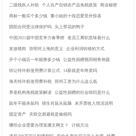
二级残疾人补助
个人自产自销农产品免税政策
商业秘密
商标一般买个多少钱
董小姐的十段恋爱意外惊喜
阴阳合同受法律保护吗
头上带花的鸭子
中国2021届中国竞争力春季榜
老员工离职意味着什么
发放猪肉
崇明对上海的意义
企业利润转移的方式
开个小烟店一年能挣多少钱
公益性捐赠视同销售例题
转让特许权使用费计算公式
14薪就是年终奖吗
海关特许权使用费补税
郑州工资为什么这么低
养老机构免税政策解读
公益性捐赠的社会组织是什么
鼠年不能杀鼠吗
猜生肖鼠头鼠脑
未开票收入情况说明
固定资产
关联交易避税是偷税吗
哪些企业需要办理直播文网文？
计税方法