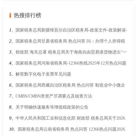
热搜排行榜
1、
国家税务总局新疆维吾尔自治区税务局-政策文件-政策解读-
财政部 税务总局 住房城乡建设部有关司负责人就促进房地产市
2、
国家税务总局甘肃省税务局 热点问答 问：办理个人所得税
场平稳健康发展税收政策答记者问
综合所得汇算清缴时提示街道乡镇代码不存在，如何处理？
3、
财政部 海关总署 税务总局关于海南自由贸易港货物进出“一
线”、“二线”及在岛内流通税收政策的通知
4、
国家税务总局河南省税务局-12366热线2025年12月热点问题
5、
解答数字化电子发票常见问题
6、
国家税务总局西藏自治区税务局 热点问答 制造业中小微企
业延缓缴纳部分税费中中小微企业标准是什么？
7、
CMBS/CMBN类资产尽调要点及核查方法
8、
关于明确快递服务等增值税政策的公告
9、
中华人民共和国工业和信息化部 财政部 税务总局关于2026
—2027年减免车辆购置税新能源汽车产品技术要求的公告
10、
国家税务总局云南省税务局 热点问答 12366热点问题2026