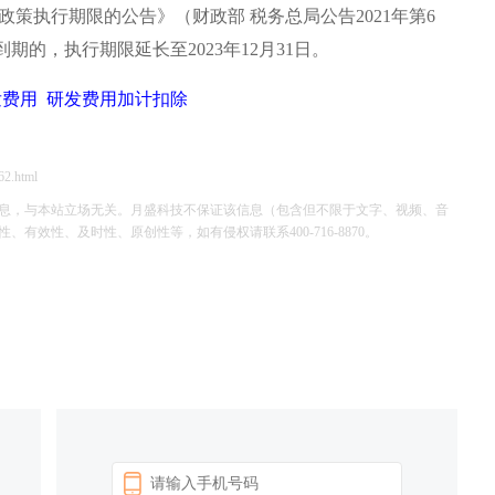
策执行期限的公告》（财政部 税务总局公告2021年第6
的，执行期限延长至2023年12月31日。
发费用
研发费用加计扣除
62.html
息，与本站立场无关。月盛科技不保证该信息（包含但不限于文字、视频、音
效性、及时性、原创性等，如有侵权请联系400-716-8870。