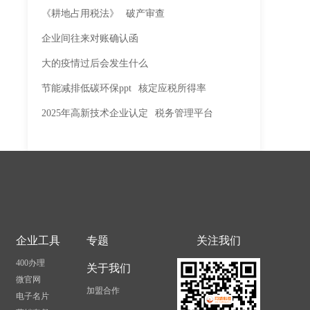
《耕地占用税法》
破产审查
企业间往来对账确认函
大的疫情过后会发生什么
节能减排低碳环保ppt
核定应税所得率
2025年高新技术企业认定
税务管理平台
企业工具
专题
关注我们
400办理
关于我们
微官网
加盟合作
电子名片