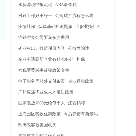
水资源税申报流程
NBA奢侈税
对账工作好不好干
公司破产流程怎么走
疫情社保
烟草基础知识题库
旧货业指什么
注销空壳公司要花多少费用
矿业权出让收益项目内容
公益性阐述
企业申请高新企业有什么好处
担保
六税两费减半征收政策文件
电子税务局对外支付备案
企业返税政策
广州应届毕业生人才引进政策
国家发放1000元给每个人
江西鸭脖
上海园区税收优惠政策
今后养猪有前景吗
欧洲政客被美国收买
税务前置注销是什么意思