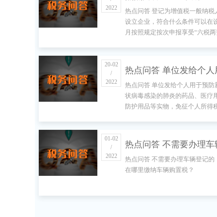
2022
热点问答 登记为增值税一般纳税
纳税人的新设立企业，
设立企业，符合什么条件可以在
月按照规定按次申报享受“六税两
什么条件可以在设立当
免优惠？
照规定按次申报享受“六
20-02
热点问答 单位发给个人
费”减免优惠？
/
2022
热点问答 单位发给个人用于预防
预防新型冠状病毒感染
状病毒感染的肺炎的药品、医疗
防护用品等实物，免征个人所得
炎的药品、医疗用品和
到什么时间？
用品等实物，免征个人
01-02
热点问答 不需要办理车
税延期到什么时间？
/
2022
热点问答 不需要办理车辆登记的
记的，应当在哪里缴纳
在哪里缴纳车辆购置税？
购置税？