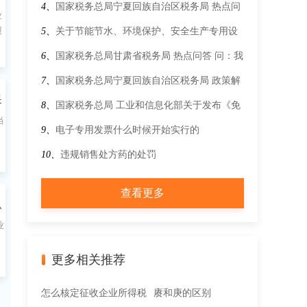
问题的公告
4、
国家税务总局宁夏回族自治区税务局 热点问
业
报
答 现在购买1.6L以下的小轿车，车船税有没有
5、
关于节能节水、环境保护、安全生产专用设
优惠？
备数字化智能化改造企业所得税政策的公告
6、
国家税务总局甘肃省税务局 热点问答 问：我
公司符合享受先进制造业加计抵减政策，请问享
7、
国家税务总局宁夏回族自治区税务局 政策解
保
受该项优惠应该如何填写申报表？
读 关于《国家税务总局关于部分税务证明事项
8、
国家税务总局 工业和信息化部关于发布《免
当
实行告知承诺制 进一步优化纳税服务的公告》
征车辆购置税的设有固定装置的非运输专用作业
9、
电子专用发票什么时候开始实行的
的解读
车辆目录》（第二十二批）的公告
10、
违规销售处方药的处罚
查看更多
总
业
》
更多相关推荐
怎么核定征收企业所得税
赓和庚的区别