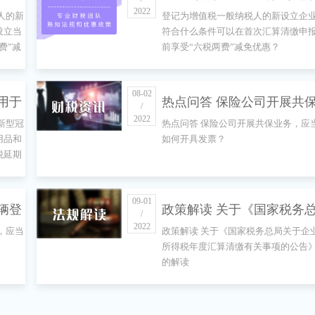
2022
人的新
登记为增值税一般纳税人的新设立企
符合
新设立企业符合什么条件可
设立当
符合什么条件可以在首次汇算清缴申
费”减
前享受“六税两费”减免优惠？
月按
以在首次汇算清缴申报前享
税两
受“六税两费”减免优惠？
08-02
用于
热点问答 保险公司开展共
/
2022
新型冠
热点问答 保险公司开展共保业务，应
的肺
业务，应当如何开具发票？
用品和
如何开具发票？
税延期
防护
所得
09-01
辆登
政策解读 关于《国家税务
/
2022
，应当
政策解读 关于《国家税务总局关于企
车辆
局关于企业所得税年度汇算
所得税年度汇算清缴有关事项的公告
的解读
清缴有关事项的公告》的解
读