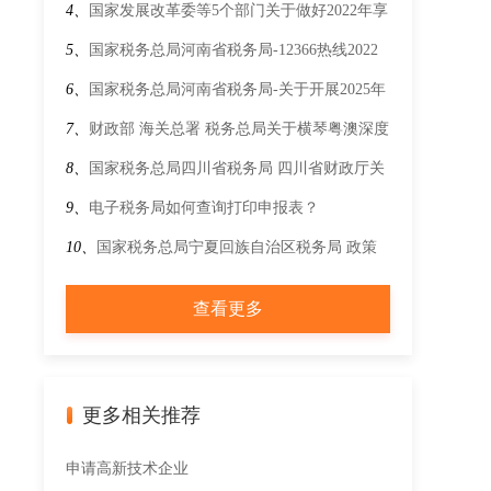
4、
国家发展改革委等5个部门关于做好2022年享
受税收优惠政策的集成电路企业或项目、软件企
5、
国家税务总局河南省税务局-12366热线2022
业清单制定工作有关要求的通知(发改高技
年11月热点问题
6、
国家税务总局河南省税务局-关于开展2025年
〔2022〕390号)
助力小微经营主体发展“春雨润苗”专项行动的通
7、
财政部 海关总署 税务总局关于横琴粤澳深度
知
合作区货物有关进出口税收政策的通知
8、
国家税务总局四川省税务局 四川省财政厅关
于将竹浆造纸行业纳入农产品进项税额核定扣除
9、
电子税务局如何查询打印申报表？
试点范围的公告
10、
国家税务总局宁夏回族自治区税务局 政策
解读 关于《国家税务总局关于优化整合出口退
查看更多
税信息系统 更好服务纳税人有关事项的公告》
的解读
更多相关推荐
申请高新技术企业