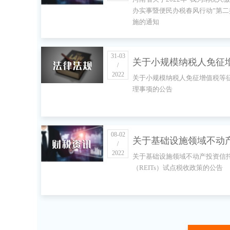
人缴费人办实事暨便民
办实事暨便民办税春风行动”第二
施的通知
春风行动”第二批措施的
31-03
关于小规模纳税人免征
/
2022
关于小规模纳税人免征增值税等
税等征收管理事项的公
理事项的公告
08-02
关于基础设施领域不动
/
2022
关于基础设施领域不动产投资信
资信托基金（REITs）
（REITs）试点税收政策的公告
税收政策的公告