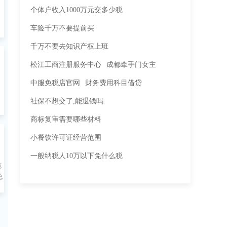
个体户收入1000万元交多少税
车险千万不要提前买
千万不要去知识产权上班
松江工商注册服务中心
成都牵手门女主
、
中服免税店官网
财务费用科目借贷
社保不想交了,能退钱吗
商标复审需要哪些材料
小餐饮许可证经营范围
》
一般纳税人10万以下免什么税
施
总
关
除