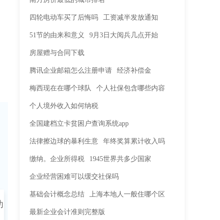
四轮电动车买了后悔吗
工资减半发放通知
51节的由来和意义
9月3日大阅兵几点开始
房屋赠与合同下载
腾讯企业邮箱怎么注册申请
经济补偿金
梅西现在在哪个球队
个人社保包含哪些内容
个人境外收入如何纳税
全国建档立卡贫困户查询系统app
法律擦边球的暴利生意
年终奖算累计收入吗
缴纳。企业所得税
1945世界共多少国家
企业经营困难可以缓交社保吗
基础会计概念总结
上海本地人一般住哪个区
幼
最新企业会计准则完整版