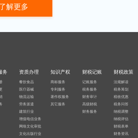
资格确认有关衔接事项的公告》（财
了解更多
部 税务总局 民政部公告2021年第3号
有关要求
服务
资质办理
知识产权
财税记账
财税政策
册
餐饮食品
商标服务
记账服务
法规解读
更
医疗器械
专利服务
税务服务
税务筹划
销
物流运输
著作权服务
财务审计
税收优惠
务
劳务派遣
其它服务
高级财税
税务问答
建筑行业
财务服务
纳税调整
增值电信业务
纳税评估
网络文化审批
财税表单
文化出版行业
财务资讯