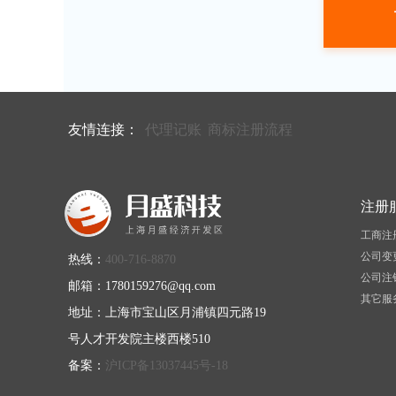
友情连接：
代理记账
商标注册流程
注册
工商注
公司变
热线：
400-716-8870
公司注
邮箱：1780159276@qq.com
其它服
地址：上海市宝山区月浦镇四元路19
号人才开发院主楼西楼510
备案：
沪ICP备13037445号-18