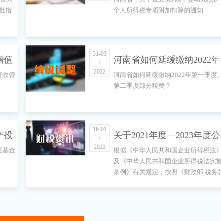
办税
儿照护个人所得税专项附加
批措
个人所得税专项附加扣除的通知
通知
扣除的通知
31-03
增值
河南省如何延缓缴纳2022年
/
2022
征收管
河南省如何延缓缴纳2022年第一季度
告
第一季度、第二季度部分税
第二季度部分税费？
费？
16-01
产投
关于2021年度—2023年度公
/
2022
托基金
根据《中华人民共和国企业所得税法
试点
益性社会组织捐赠税前扣除
及《中华人民共和国企业所得税法实
条例》有关规定，按照《财政部 税务
资格等有关名单的公告
局 民政部关于公益性捐赠税前扣除有
事项的公告》（财政部 税务总局 民政
部公告2020年第27号）及《财政部 税
务总局 民政部关于公益性捐赠税前扣