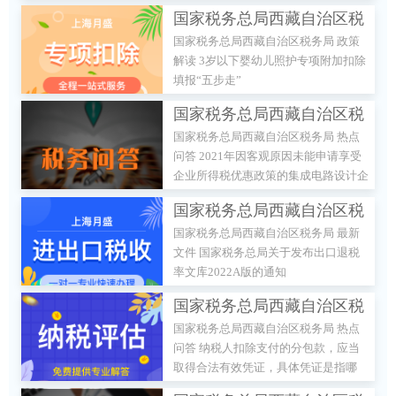
辆购置税的公告
及以下排量乘用车，减半征收车辆购置
国家税务总局西藏自治区税
税。 二、本公告所称乘用车，是指在
国家税务总局西藏自治区税务局 政策
设计、制造和技术特性上主要用于载运
务局 政策解读 3岁以下婴幼
解读 3岁以下婴幼儿照护专项附加扣除
乘客及其随身行李和（或）临时物品，
儿照护专项附加扣除填
填报“五步走”
包括驾驶员座位在内最多不超过9个座
报“五步走”
位的汽车。 三、本公告所称单车价
国家税务总局西藏自治区税
格，以车辆购置税应税车辆的计税价格
国家税务总局西藏自治区税务局 热点
务局 热点问答 2021年因客
为准。 四、乘用车购置日期按照机动
问答 2021年因客观原因未能申请享受
车销售统一发票或海关关税专用缴款书
观原因未能申请享受企业所
企业所得税优惠政策的集成电路设计企
等有效凭证的开具日期确定。 五、乘
得税优惠政策的集成电路设
业和软件企业，能否补充申请？
用车排量、座位数，按照《中华人民共
国家税务总局西藏自治区税
和国机动车整车出厂合格证》电子信息
计企业和软件企业，能否补
国家税务总局西藏自治区税务局 最新
务局 最新文件 国家税务总
或者进口机动车《车辆电子信息单》电
充申请？
文件 国家税务总局关于发布出口退税
子信息所载的排量、额定载客（人）数
局关于发布出口退税率文库
率文库2022A版的通知
确定。
2022A版的通知
国家税务总局西藏自治区税
国家税务总局西藏自治区税务局 热点
务局 热点问答 纳税人扣除
问答 纳税人扣除支付的分包款，应当
支付的分包款，应当取得合
取得合法有效凭证，具体凭证是指哪
法有效凭证，具体凭证是指
些？