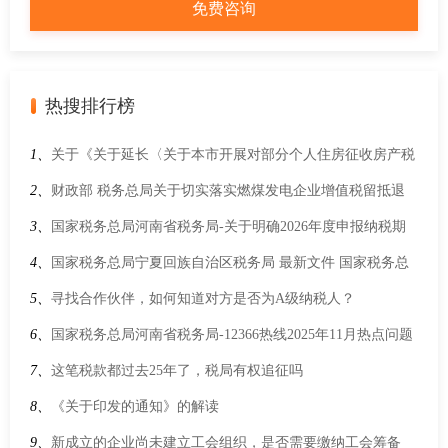
热搜排行榜
1、
关于《关于延长〈关于本市开展对部分个人住房征收房产税
试点若干问题的通知〉有效期的通知》的解读材料
2、
财政部 税务总局关于切实落实燃煤发电企业增值税留抵退
税政策 做好电力保供工作的通知(财税〔2022〕25号)
3、
国家税务总局河南省税务局-关于明确2026年度申报纳税期
限的通知
4、
国家税务总局宁夏回族自治区税务局 最新文件 国家税务总
局关于起征点标准等增值税征管事项的公告
5、
寻找合作伙伴，如何知道对方是否为A级纳税人？
6、
国家税务总局河南省税务局-12366热线2025年11月热点问题
7、
这笔税款都过去25年了，税局有权追征吗
8、
《关于印发的通知》的解读
9、
新成立的企业尚未建立工会组织，是否需要缴纳工会筹备