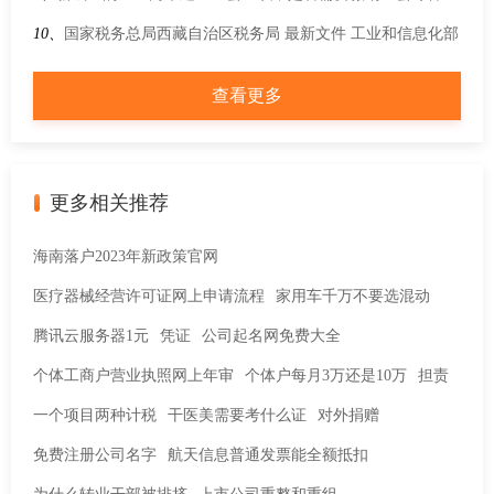
金？
10、
国家税务总局西藏自治区税务局 最新文件 工业和信息化部
等七部门关于印发推动工业领域设备更新实施方案的通知
查看更多
更多相关推荐
海南落户2023年新政策官网
医疗器械经营许可证网上申请流程
家用车千万不要选混动
腾讯云服务器1元
凭证
公司起名网免费大全
个体工商户营业执照网上年审
个体户每月3万还是10万
担责
一个项目两种计税
干医美需要考什么证
对外捐赠
免费注册公司名字
航天信息普通发票能全额抵扣