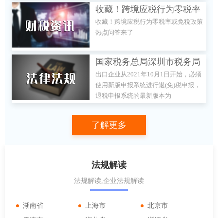
监督管理总局核准或者涉及前置审批事
收藏！跨境应税行为零税率
项的除外。
收藏！跨境应税行为零税率或免税政策
或免税政策热点问答来了
热点问答来了
国家税务总局深圳市税务局
出口企业从2021年10月1日开始，必须
关于出口退(免)税申报系统
使用新版申报系统进行退(免)税申报，
升级的通知
退税申报系统的最新版本为
00004_L02。本次升级调整内容详见申
报软件的文档说明。
了解更多
法规解读
法规解读,企业法规解读
湖南省
上海市
北京市