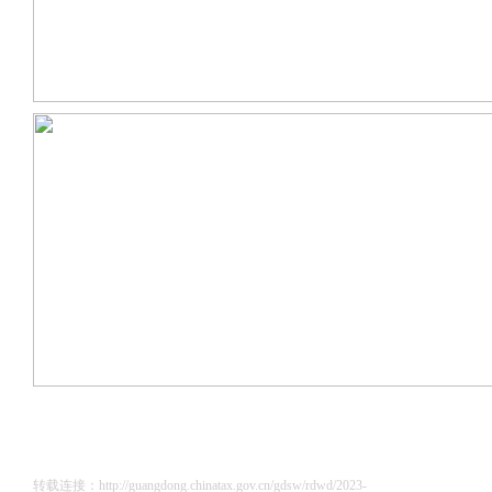
转载连接：http://guangdong.chinatax.gov.cn/gdsw/rdwd/2023-