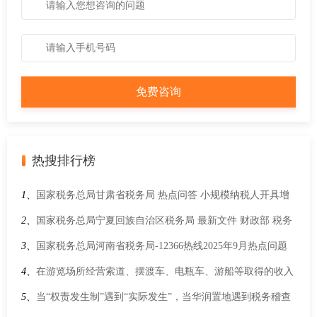
热搜排行榜
1、
国家税务总局甘肃省税务局 热点问答 小规模纳税人开具增
值税发票热点问题
2、
国家税务总局宁夏回族自治区税务局 最新文件 财政部 税务
总局关于延续实施境外机构投资国债和地方政府债券增值税政
3、
国家税务总局河南省税务局-12366热线2025年9月热点问题
策的公告
4、
在游览场所经营索道、摆渡车、电瓶车、游船等取得的收入
按照什么服务缴纳增值税？
5、
当“权责发生制”遇到“实际发生”，当华润置地遇到税务稽查