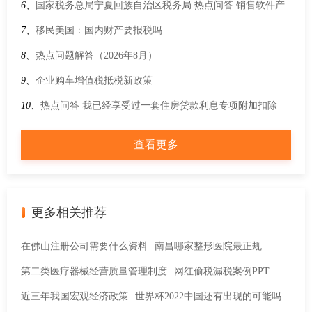
6、
国家税务总局宁夏回族自治区税务局 热点问答 销售软件产
品的同时提供的软件安装、维护、培训等服务，如何缴纳增值
7、
移民美国：国内财产要报税吗
税？
8、
热点问题解答（2026年8月）
9、
企业购车增值税抵税新政策
10、
热点问答 我已经享受过一套住房贷款利息专项附加扣除
了，现在房子卖了后再买一套，还能再享受个人所得税专项附
查看更多
加扣除吗？
更多相关推荐
在佛山注册公司需要什么资料
南昌哪家整形医院最正规
第二类医疗器械经营质量管理制度
网红偷税漏税案例PPT
近三年我国宏观经济政策
世界杯2022中国还有出现的可能吗