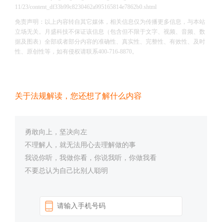
11/23/content_df33b99c8230462a995165814e7862b0.shtml
免责声明：以上内容转自其它媒体，相关信息仅为传播更多信息，与本站
立场无关。月盛科技不保证该信息（包含但不限于文字、视频、音频、数
据及图表）全部或者部分内容的准确性、真实性、完整性、有效性、及时
性、原创性等，如有侵权请联系400-716-8870。
关于法规解读，您还想了解什么内容
勇敢向上，坚决向左
不理解人，就无法用心去理解做的事
我说你听，我做你看，你说我听，你做我看
不要总认为自己比别人聪明