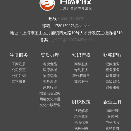
热线：
400-716-8870
邮箱：1780159276@qq.com
地址：上海市宝山区月浦镇四元路19号人才开发院主楼西楼510
备案：
沪ICP备13037445号-18
注册服务
资质办理
知识产权
财税记账
工商注册
餐饮食品
商标服务
记账服务
公司变更
医疗器械
专利服务
税务服务
公司注销
物流运输
著作权服务
财务审计
其它服务
劳务派遣
其它服务
高级财税
建筑行业
财务服务
增值电信业务
网络文化审批
财税政策
企业工具
文化出版行业
法规解读
400办理
税务筹划
微官网
税收优惠
电子名片
税务问答
营销套餐