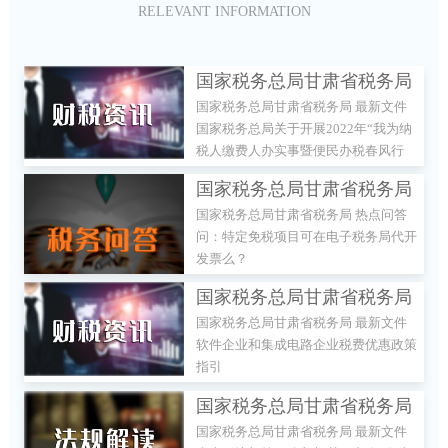
RELEVANT INFORMATION
国家税务总局甘肃省税务局
国家税务总局甘肃省税务局 最新文件
最新文件 国家税务总局关于
国家税务总局关于开展2022年“我为纳
开展2022年“我为纳税人缴
税人缴费人办实事暨便民办税春风行
费人办实事暨便民办税春风
动”的意见
国家税务总局甘肃省税务局
行动”的意见
国家税务总局甘肃省税务局 热点问答
热点问答 问：特定免税项目
问：特定免税项目可在电子税务局代开
可在电子税务局代开发票
发票么？
么？
国家税务总局甘肃省税务局
国家税务总局甘肃省税务局 最新文件
最新文件 软件企业和集成电
软件企业和集成电路企业税费优惠政策
路企业税费优惠政策指引
指引
国家税务总局甘肃省税务局
国家税务总局甘肃省税务局 最新文件
最新文件 生态环境部等18个