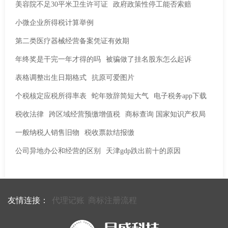
美容院不足30平米卫生许可证
政府政策性停工能否索赔
小微企业所得税计算举例
第二类医疗器械经营备案凭证有效期
年终奖是干完一年才得的吗
被骗做了挂名股东怎么起诉
表格调整出生日期格式
抗原可爱图片
个税核定应税所得率表
蛇年致辞简短大气
电子税务app下载
税收法律
跨区域经营预缴增值税
商标查询 国家知识产权局
一般纳税人销售旧物
税收票款结报缴
公司异地办公和经营的区别
天津gdp跌出前十的原因
友情连接：
代理记账
商标注册流程