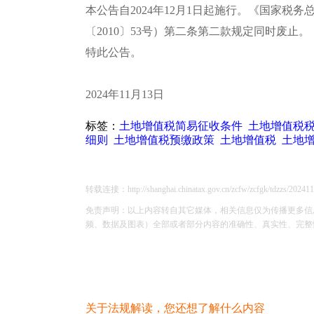
本公告自2024年12月1日起施行。《国家税
〔2010〕53号）第二条第二款规定同时废止。
特此公告。
2024年11月13日
标签：
土地增值税简易征收条件
土地增值税
细则
土地增值税预缴政策
土地增值税
土地
转载连接：http://shanghai.chinatax.gov.cn/zcfw/zcfgk/tdzzs/202411
免责声明：以上内容转自其它媒体，相关信息仅为传播更多信
频、数据及图表）全部或者部分内容的准确性、真实性、完整性、有
关于法规解读，您还想了解什么内容