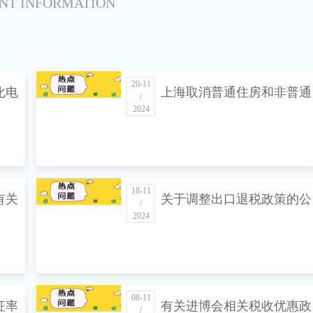
NT INFORMATION
20-11
化电
上海取消普通住房和非普通
/
2024
住房标准 扩大住房交易优
税收政策覆盖面
18-11
有关
关于调整出口退税政策的公
/
2024
告
08-11
征率
有关进博会相关税收优惠政
/