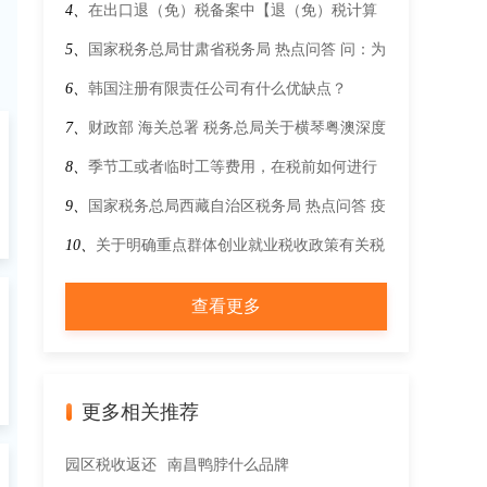
元，应当如何填写增值税纳税申报表？
政策征管问题的公告(国家税务总局公告2022年
4、
在出口退（免）税备案中【退（免）税计算
第5号)
方法】该如何选择呢？
5、
国家税务总局甘肃省税务局 热点问答 问：为
何新增职工的基本医疗保险信息未能在社保费管
6、
韩国注册有限责任公司有什么优缺点？
理客户端及时显示？
7、
财政部 海关总署 税务总局关于横琴粤澳深度
合作区货物有关进出口税收政策的通知
8、
季节工或者临时工等费用，在税前如何进行
惠
扣除？
9、
国家税务总局西藏自治区税务局 热点问答 疫
情防控税收优惠政策热点问答（增值税综合服务
10、
关于明确重点群体创业就业税收政策有关税
平台类）第二十四期
费扣减标准的公告
查看更多
更多相关推荐
园区税收返还
南昌鸭脖什么品牌