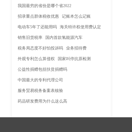
我国最穷的省份是哪个省2022
招录重点群体税收优惠
记账本怎么记账
电动车5年了还能用吗
海关特许权使用费认定
销售旧货税率
国内首款氢能源汽车
税务局态度不好怕投诉吗
业务招待费
外观专利怎么算侵权
国家叫停抗原检测
公益性捐赠包括扶贫捐赠吗
中国最大的专利代理公司
服务贸易税务备案表核验
药品研发费用为什么这么高