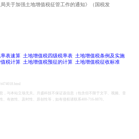
务总局关于加强土地增值税征管工作的通知》（国税发
税率表速算
土地增值税四级税率表
土地增值税条例及实施
增值税计算
土地增值税预征的计算
土地增值税征收标准
/t474018.html
息，与本站立场无关。月盛科技不保证该信息（包含但不限于文字、视频、音
效性、及时性、原创性等，如有侵权请联系400-716-8870。