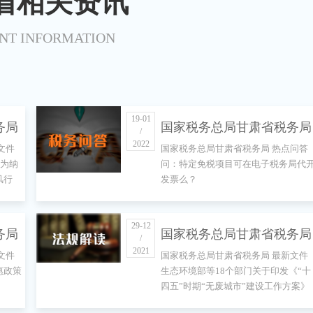
省相关资讯
NT INFORMATION
19-01
务局
国家税务总局甘肃省税务局
/
2022
文件
国家税务总局甘肃省税务局 热点问答
关于
热点问答 问：特定免税项
我为纳
问：特定免税项目可在电子税务局代
风行
发票么？
人缴费
可在电子税务局代开发票
风行
么？
29-12
务局
国家税务总局甘肃省税务局
/
2021
文件
国家税务总局甘肃省税务局 最新文件
成电
最新文件 生态环境部等18
惠政策
生态环境部等18个部门关于印发《“十
四五”时期“无废城市”建设工作方案》
引
部门关于印发《“十四五”时
的通知