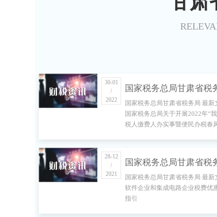
甘肃
RELEVA
30-01
国家税务总局甘肃省税
/
2022
国家税务总局甘肃省税务局 最新
最新文件 国家税务总局
国家税务总局关于开展2022年“
税人缴费人办实事暨便民办税春
开展2022年“我为纳税
动”的意见
人办实事暨便民办税春
28-12
国家税务总局甘肃省税
动”的意见
/
2021
国家税务总局甘肃省税务局 最新
最新文件 软件企业和集
软件企业和集成电路企业税费优
指引
路企业税费优惠政策指