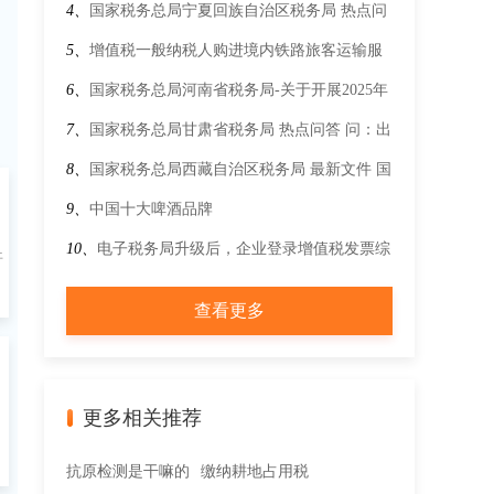
文件-政策解读-关于《财政部 中国国家铁路集团
4、
国家税务总局宁夏回族自治区税务局 热点问
有限公司关于铁路客运推广使用全面数字化的电
答 小规模纳税人跨县提供建筑服务预缴增值税
5、
增值税一般纳税人购进境内铁路旅客运输服
子发票的公告》的解读
时应如何预缴？
务如何抵扣进项税额？
6、
国家税务总局河南省税务局-关于开展2025年
度享受增值税加计抵减政策的工业母机企业清单
7、
国家税务总局甘肃省税务局 热点问答 问：出
制定工作的通知
口企业受疫情影响无法收汇，但已取得出口信用
8、
国家税务总局西藏自治区税务局 最新文件 国
保险赔款，能否办理出口退税？
家金融监督管理总局关于进一步深化和规范“银
9、
中国十大啤酒品牌
目
税互动”工作的通知
10、
电子税务局升级后，企业登录增值税发票综
开
合服务平台后收到“尊敬的纳税人：系统已为您
查看更多
开通税务数字账户...”，应如何处理？
个
更多相关推荐
抗原检测是干嘛的
缴纳耕地占用税