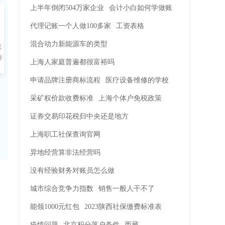
上半年倒闭504万家企业
会计小白如何学做账
代理记账一个人做100多家
工资表格
于
混合动力新能源车的类型
残
作
上海人家庭普遍都很富裕吗
务
申请品牌注册商标流程
医疗设备维修的学校
采矿权价款收费标准
上海个体户免税政策
证券交易印花税归中央还是地方
上海职工社保查询官网
异地经营算非法经营吗
没有经验财务对账员怎么做
城市综合竞争力指数
销售一般人干不了
能领1000元红包
2023陕西社保缴费标准表
疫情问题
北京积分落户条件
西藏