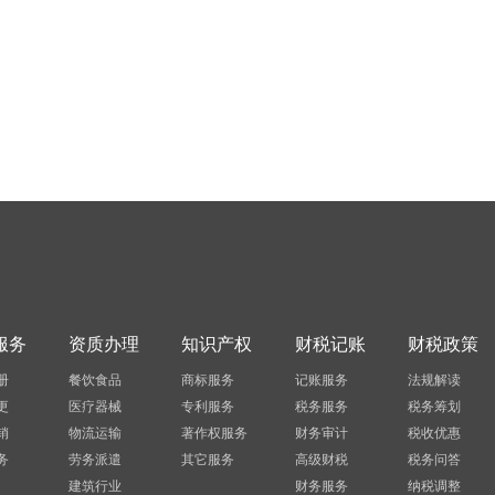
服务
资质办理
知识产权
财税记账
财税政策
册
餐饮食品
商标服务
记账服务
法规解读
更
医疗器械
专利服务
税务服务
税务筹划
销
物流运输
著作权服务
财务审计
税收优惠
务
劳务派遣
其它服务
高级财税
税务问答
建筑行业
财务服务
纳税调整