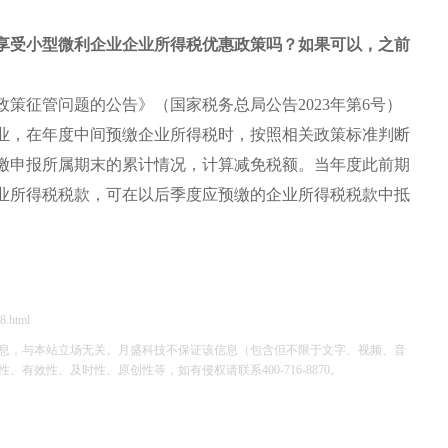
享受小型微利企业企业所得税优惠政策吗？如果可以，之前
策征管问题的公告》（国家税务总局公告2023年第6号）
业，在年度中间预缴企业所得税时，按照相关政策标准判断
缴申报所属期末的累计情况，计算减免税额。当年度此前期
业所得税税款，可在以后季度应预缴的企业所得税税款中抵
8.html
息，与本站立场无关。月盛科技不保证该信息（包含但不限于文字、视频、音
效性、及时性、原创性等，如有侵权请联系400-716-8870。