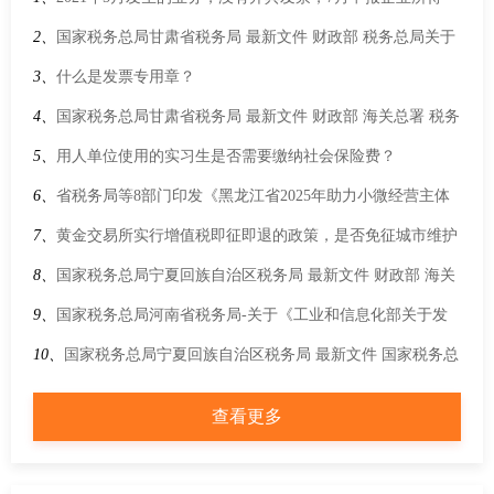
税，这项支出可以扣除吗？汇算清缴前取得发票可以税前扣除
2、
国家税务总局甘肃省税务局 最新文件 财政部 税务总局关于
吗？
调整平潭综合实验区有关增值税和消费税退税货物范围的通知
3、
什么是发票专用章？
4、
国家税务总局甘肃省税务局 最新文件 财政部 海关总署 税务
总局关于调整风力发电等增值税政策的公告
5、
用人单位使用的实习生是否需要缴纳社会保险费？
6、
省税务局等8部门印发《黑龙江省2025年助力小微经营主体
发展“春雨润苗”专项行动工作任务》的通知
7、
黄金交易所实行增值税即征即退的政策，是否免征城市维护
建设税、教育费附加？
8、
国家税务总局宁夏回族自治区税务局 最新文件 财政部 海关
总署 税务总局关于“十五五”期间能源资源勘探开发利用进口税
9、
国家税务总局河南省税务局-关于《工业和信息化部关于发
收优惠政策的通知
布〈免征车辆购置税的设有固定装置的非运输专用作业车辆目
10、
国家税务总局宁夏回族自治区税务局 最新文件 国家税务总
录〉（第十九批）的公告》的解读
局关于电子烟消费税征收管理有关事项的公告
查看更多