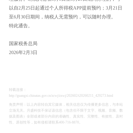
以自2月25日起通过个人所得税APP提前预约；3月21日
至6月30日期间，纳税人无需预约，可以随时办理。
特此通告。
国家税务总局
2026年2月3日
转载连接：
http://guangxi.chinatax.gov.cn/zcwj/zxwj/202602/t20260211_429273.html
免责声明：以上内容转自其它媒体，相关信息仅为传播更多信息，与本站
立场无关。月盛科技不保证该信息（包含但不限于文字、视频、音频、数
据及图表）全部或者部分内容的准确性、真实性、完整性、有效性、及时
性、原创性等，如有侵权请联系400-716-8870。