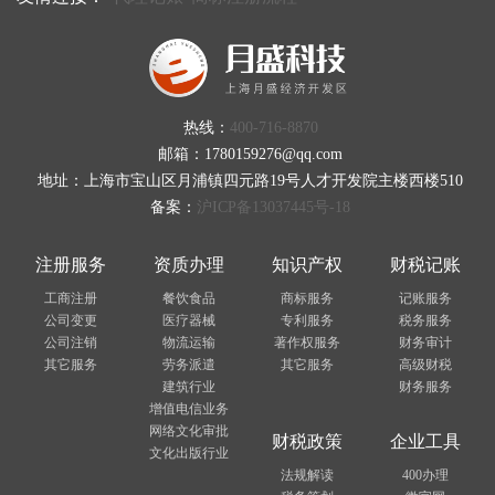
热线：
400-716-8870
邮箱：1780159276@qq.com
地址：上海市宝山区月浦镇四元路19号人才开发院主楼西楼510
备案：
沪ICP备13037445号-18
注册服务
资质办理
知识产权
财税记账
工商注册
餐饮食品
商标服务
记账服务
公司变更
医疗器械
专利服务
税务服务
公司注销
物流运输
著作权服务
财务审计
其它服务
劳务派遣
其它服务
高级财税
建筑行业
财务服务
增值电信业务
网络文化审批
财税政策
企业工具
文化出版行业
法规解读
400办理