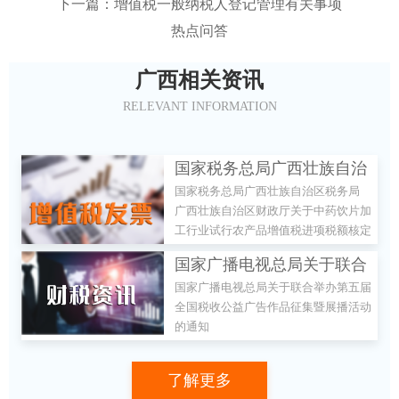
下一篇：增值税一般纳税人登记管理有关事项
热点问答
广西相关资讯
RELEVANT INFORMATION
国家税务总局广西壮族自治
国家税务总局广西壮族自治区税务局
区税务局 广西壮族自治区财
广西壮族自治区财政厅关于中药饮片加
政厅关于中药饮片加工行业
工行业试行农产品增值税进项税额核定
试行农产品增值税进项税额
扣除办法的公告
国家广播电视总局关于联合
核定扣除办法的公告
国家广播电视总局关于联合举办第五届
举办第五届全国税收公益广
全国税收公益广告作品征集暨展播活动
告作品征集暨展播活动的通
的通知
知
了解更多