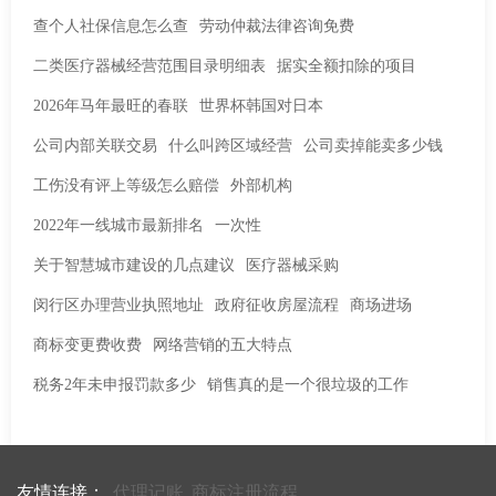
查个人社保信息怎么查
劳动仲裁法律咨询免费
二类医疗器械经营范围目录明细表
据实全额扣除的项目
2026年马年最旺的春联
世界杯韩国对日本
公司内部关联交易
什么叫跨区域经营
公司卖掉能卖多少钱
工伤没有评上等级怎么赔偿
外部机构
2022年一线城市最新排名
一次性
关于智慧城市建设的几点建议
医疗器械采购
闵行区办理营业执照地址
政府征收房屋流程
商场进场
商标变更费收费
网络营销的五大特点
税务2年未申报罚款多少
销售真的是一个很垃圾的工作
友情连接：
代理记账
商标注册流程