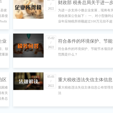
于
财政部 税务总局关于进一
/
2022
在圣彼
为进一步支持小微企业发展，现将有
施以
实施小微企业所得税优惠政
税基侵
税收政策公告如下： 一、对小型微利
ofit
业年应纳税所得额超过100万元但不超
移的
策的公告
，并委
过300万元的部分，减按25%计入应纳
并对
）牵头
税所得额，按20%的税率缴纳企业所
税。 二、本公告所称小型微利企业，
15-02
企业
符合条件的环境保护、节能
的公
/
指从事国家非限制和禁止行业，且同
2022
目、软
符合条件的环境保护、节能节水项目
符合年度应纳税所得额不超过300万
的企
节水项目的范围是什么？
需重新
范围是什么？
元、从业人数不超过300人、资产总额
不超过5000万元等三个条件的企业。
申
05-01
治区
重大税收违法失信主体信息
/
2022
税困难
重大税收违法失信主体信息公布管理
土地
公布管理办法
局有关
法
税务总
法》
城镇土
现予以