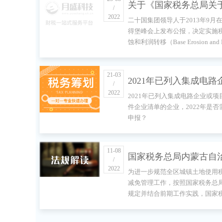
关于《国家税务总局关
/
2022
二十国集团领导人于2013年9月
〈实施税收协定相关措
得堡峰会上发布公报，决定实施
蚀和利润转移（Base Erosion and Pr
防止税基侵蚀和利润转
Shifting，以下简称BEPS）项目
多边公约〉对我国生效
托经济合作与发展组织（OECD
推进该项工作
21-03
2021年已列入集成电路
部分税收协定开始适用
/
2022
2021年已列入集成电路企业或项
或项目、软件企业清单
告》的解读
件企业清单的企业，2022年是否
申报？
业，2022年是否需重新
报？
11-08
国家税务总局内蒙古自
/
2022
为进一步规范全区城镇土地使用
税务局关于发布《城镇
减免管理工作，按照国家税务总
规定并结合前期工作实践，国家
使用税困难减免管理办
局内蒙古自治区税务局修订了《
的公告
地使用税困难减免管理办法》，