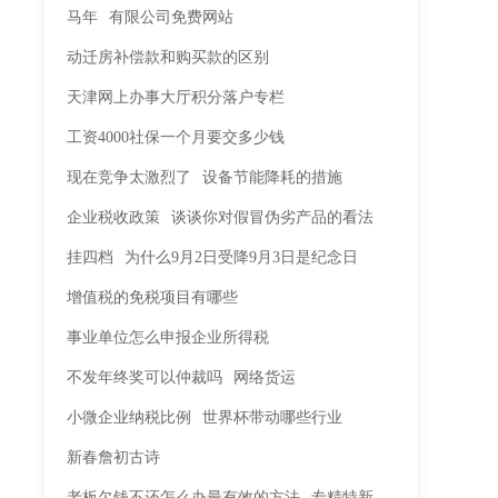
马年
有限公司免费网站
动迁房补偿款和购买款的区别
天津网上办事大厅积分落户专栏
工资4000社保一个月要交多少钱
现在竞争太激烈了
设备节能降耗的措施
企业税收政策
谈谈你对假冒伪劣产品的看法
挂四档
为什么9月2日受降9月3日是纪念日
增值税的免税项目有哪些
事业单位怎么申报企业所得税
不发年终奖可以仲裁吗
网络货运
小微企业纳税比例
世界杯带动哪些行业
新春詹初古诗
老板欠钱不还怎么办最有效的方法
专精特新