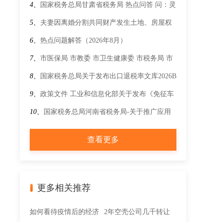
车、新能源汽车车船税优惠政策的公告
4、
国家税务总局甘肃省税务局 热点问答 问：灵
活就业人员如何选择基本养老保险的费款属期？
5、
夫妻因离婚分割共同财产发生土地、房屋权
属变更的如何征收契税？
6、
热点问题解答（2026年8月）
7、
市医保局 市教委 市卫生健康委 市税务局 市
政府妇儿工委办公室 市妇联关于开展儿童参加
8、
国家税务总局关于发布出口退税率文库2026B
城乡居民基本医疗保险专项行动工作方案
版的通知
9、
政策文件 工业和信息化部关于发布《免征车
辆购置税的设有固定装置的非运输专用作业车辆
10、
国家税务总局河南省税务局-关于推广应用
目录》（第十六批）的公告
全面数字化电子发票的公告
查看更多
更多相关推荐
如何看待疫情后的经济
2年空壳公司几千转让