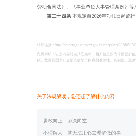
劳动合同法》、《事业单位人事管理条例》等
第二十四条
本规定自2026年7月1日起施
转载连接：http://neimenggu.chinatax.gov.cn/zcwj/zxwj/202605/t20
免责声明：以上内容转自其它媒体，相关信息仅为传播更多信
频、数据及图表）全部或者部分内容的准确性、真实性、完整性、有
关于法规解读，您还想了解什么内容
勇敢向上，坚决向左
不理解人，就无法用心去理解做的事