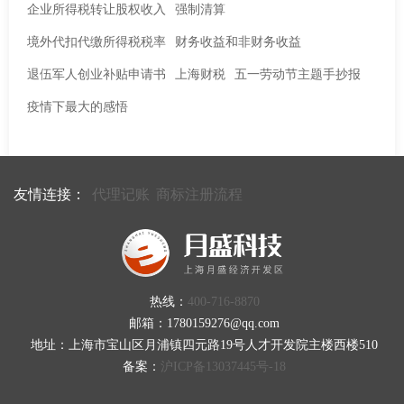
企业所得税转让股权收入
强制清算
境外代扣代缴所得税税率
财务收益和非财务收益
退伍军人创业补贴申请书
上海财税
五一劳动节主题手抄报
疫情下最大的感悟
友情连接：
代理记账
商标注册流程
热线：
400-716-8870
邮箱：1780159276@qq.com
地址：上海市宝山区月浦镇四元路19号人才开发院主楼西楼510
备案：
沪ICP备13037445号-18