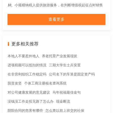
保险费申报缴纳流程的公告》的解读
填写？
10、
小规模纳税人提供旅游服务，在判断增值税起征点时销售
额如何确定？
查看更多
更多相关推荐
本地人不要惹外地人
养老托育产业发展现状
进项税额可以抵扣的情况
三期大学生士兵安置
在非营利组织工作稳定吗
公司名下的车算是固定资产吗
脱贫攻坚
个体工商注册核名查询系统
对公司健康发展的意见建议
马年祝福最佳金句
没钱没工作走投无路了怎么办
现金断流
阴阳合同的危害有哪些
怎么查以前上班交的社保