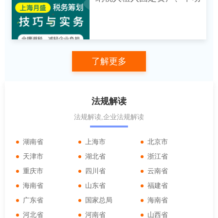
属按照《工伤保险条例》（国务院令第
586号）规定取得的工伤保险待遇，免
产，既用于一般计税方法计
征个人所得税。
税项目，又用于简易计税方
法计税项目、免征增值税项
目、集体福利或者个人消费
了解更多
的，其进项税额能否全额抵
扣？
法规解读
法规解读,企业法规解读
湖南省
上海市
北京市
天津市
湖北省
浙江省
重庆市
四川省
云南省
海南省
山东省
福建省
广东省
国家总局
海南省
河北省
河南省
山西省