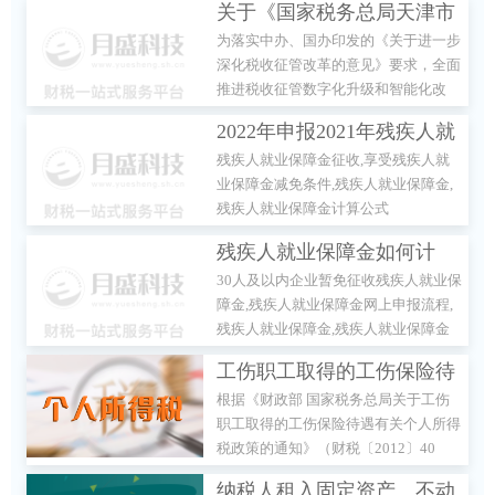
关于《国家税务总局天津市
为落实中办、国办印发的《关于进一步
税务局关于开展全面数字化
深化税收征管改革的意见》要求，全面
的电子发票受票试点工作的
推进税收征管数字化升级和智能化改
公告》的解读
造，国家税务总局天津市税务局发布了
2022年申报2021年残疾人就
《国家税务总局天津市税务局关于开展
残疾人就业保障金征收,享受残疾人就
全面数字化的电子发票受票试点工作的
业保障金有何优惠政策？
业保障金减免条件,残疾人就业保障金,
公告》（以下称《公告》）
残疾人就业保障金计算公式
残疾人就业保障金如何计
30人及以内企业暂免征收残疾人就业保
算？
障金,残疾人就业保障金网上申报流程,
残疾人就业保障金,残疾人就业保障金
计算公式,残疾人就业保障金缴纳标准
工伤职工取得的工伤保险待
根据《财政部 国家税务总局关于工伤
遇是否缴纳个人所得税？
职工取得的工伤保险待遇有关个人所得
税政策的通知》（财税〔2012〕40
号）规定：“一、对工伤职工及其近亲
纳税人租入固定资产、不动