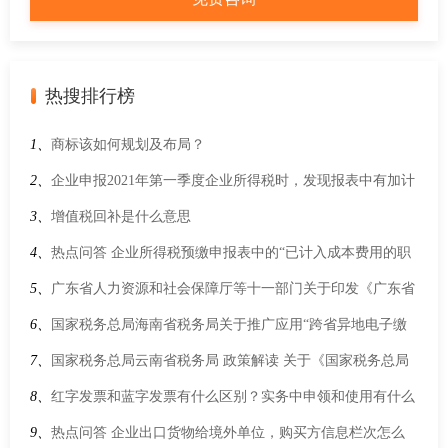
热搜排行榜
1、
商标该如何规划及布局？
2、
企业申报2021年第一季度企业所得税时，发现报表中有加计
扣除选项，但是无法填写，请问季度预缴时可以享受研发费用
3、
增值税回补是什么意思
加计扣除吗？
4、
热点问答 企业所得税预缴申报表中的“已计入成本费用的职
工薪酬”和“实际支付给职工的应付职工薪酬”该怎么填写？
5、
广东省人力资源和社会保障厅等十一部门关于印发《广东省
工程建设项目参加工伤保险办法》的通知
6、
国家税务总局海南省税务局关于推广应用“跨省异地电子缴
税费”业务的通告(国家税务总局海南省税务局通告2022年第3号)
7、
国家税务总局云南省税务局 政策解读 关于《国家税务总局
云南省税务局 云南省财政厅 云南省人力资源和社会保障厅 中
8、
红字发票和蓝字发票有什么区别？实务中申领和使用有什么
国人民银行昆明中心支行 云南省医疗保障局关于优化调整社会
差别？
9、
热点问答 企业出口货物给境外单位，购买方信息栏次怎么