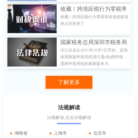
监督管理总局核准或者涉及前置审批事
收藏！跨境应税行为零税率
项的除外。
收藏！跨境应税行为零税率或免税政策
或免税政策热点问答来了
热点问答来了
国家税务总局深圳市税务局
出口企业从2021年10月1日开始，必须
关于出口退(免)税申报系统
使用新版申报系统进行退(免)税申报，
升级的通知
退税申报系统的最新版本为
00004_L02。本次升级调整内容详见申
报软件的文档说明。
了解更多
法规解读
法规解读,企业法规解读
湖南省
上海市
北京市