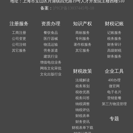
地址：上海市宝山区月浦镇四元路19号人才开发院主楼西楼510
备案：
沪ICP备13037445号-18
注册服务
资质办理
知识产权
财税记账
工商注册
餐饮食品
商标服务
记账服务
公司变更
医疗器械
专利服务
税务服务
公司注销
物流运输
著作权服务
财务审计
其它服务
劳务派遣
其它服务
高级财税
建筑行业
财务服务
增值电信业务
网络文化审批
财税政策
企业工具
文化出版行业
法规解读
400办理
税务筹划
微官网
税收优惠
电子名片
税务问答
营销套餐
纳税调整
第三方物流管理
纳税评估
财税表单
专题
财务资讯
财税表单下载