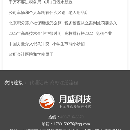
千万不要进税务局
6月1日酒水新政
公司车辆和个人车辆有什么区别
老人用品店
北京积分落户社保断缴怎么算
税务稽查从立案到处罚要多久
2025年高新技术企业申报时间
高校排行榜2022
免税企业
中国力量介入俄乌冲突
小学生节能小妙招
政府会计医院和学校属于
友情连接：
代理记账
商标注册流程
热线：
400-716-8870
邮箱：1780159276@qq.com