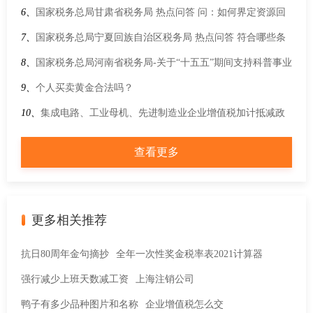
关于进一步加大增值税期末留抵退税政策实施力度有关征管事
6、
国家税务总局甘肃省税务局 热点问答 问：如何界定资源回
项的公告》的解读
收企业“反向开票”政策中的“出售者”？
7、
国家税务总局宁夏回族自治区税务局 热点问答 符合哪些条
件的新能源汽车可享受减免车辆购置税优惠？
8、
国家税务总局河南省税务局-关于“十五五”期间支持科普事业
发展进口税收优惠政策的通知
9、
个人买卖黄金合法吗？
10、
集成电路、工业母机、先进制造业企业增值税加计抵减政
策即问即答之一
查看更多
更多相关推荐
抗日80周年金句摘抄
全年一次性奖金税率表2021计算器
强行减少上班天数减工资
上海注销公司
鸭子有多少品种图片和名称
企业增值税怎么交